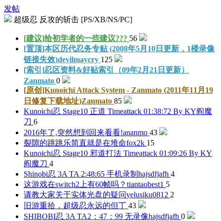
发帖
超级忍 反攻的斩击 [PS/XB/NS/PC]
[建议]给初学者的一些建议
???
56
[置顶]本区历代忍务专贴 (2008年5月10日更新，1楼录像
链接失效)
devilmaycry
125
[索引]忍区资料&好贴索引（09年2月21日更新）
Zanmato
0
[原创]Kunoichi Attack System - Zanmato (2011年11月19
日修复下载地址)
Zanmato
85
Kunoichi忍 Stage10 正道 Timeattack 01:38:72 By KY
阎魔
刀
6
2016年了,突然想到回来看看!
ananmo
43
裂隙的跳跳乐简直就是在堆命
fox2k
15
Kunoichi忍 Stage10 邪道打法 Timeattack 01:09:26 By KY
阎魔刀
4
Shinobi忍 3A TA 2:48:65 手机录制
hajsdfjafh
4
这游戏在switch2上有60帧吗？
tiantaobest1
5
请教大家关于实体光盘的疑问
yelusiku0812
2
旧游重拾，超级忍
永远的但丁
43
SHIBOBI忍 3A TA2：47：99 无录像
hajsdfjafh
0