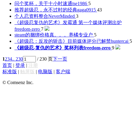
问个奖杯，关于十小时速通
tse1986
5
推荐超级忍，永不过时的经典
gaga0915
43
个人忍资料整合
NeverMinded
3
《超级忍复仇的艺术》发霉通 第一个媒体评测出炉
freedom-zero
7
steam的捆绑价格真。。。
养橘专业户
5
《超级忍：反攻的斩击》目前媒体评分已解禁
huntercai
5
《超级忍-复仇的艺术》奖杯列表
freedom-zero
9
1
2
3
4
.. 230
/ 230 页
下一页
首页
|
登录
|
注册
标准版
|
触屏版
|
电脑版
|
客户端
© Comsenz Inc.