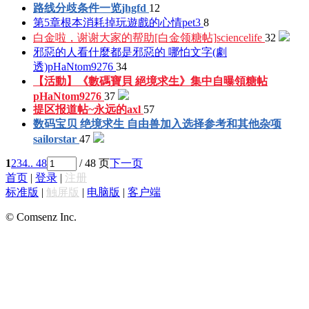
路线分歧条件一览
jhgfd
12
第5章根本消耗掉玩遊戲的心情
pet3
8
白金啦，谢谢大家的帮助[白金领糖帖]
sciencelife
32
邪惡的人看什麼都是邪惡的 哪怕文字(劇
透)
pHaNtom9276
34
【活動】《數碼寶貝 絕境求生》集中自曝領糖帖
pHaNtom9276
37
提区报道帖~
永远的axl
57
数码宝贝 绝境求生 自由兽加入选择参考和其他杂项
sailorstar
47
1
2
3
4
.. 48
/ 48 页
下一页
首页
|
登录
|
注册
标准版
|
触屏版
|
电脑版
|
客户端
© Comsenz Inc.