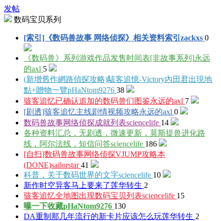
发帖
数码宝贝系列
[索引]《数码兽故事 网络侦探》相关资料索引
zackxs
0
《数码兽》系列游戏作品发售时间表[非故事系列]
永远
的axl
5
(新增舊作網路偵探攻略)駭客追憶-Victory內田君出現地
點+贈物一覽
pHaNtom9276
38
骇客追忆已确认追加的数码兽们图鉴
永远的axl
7
[剧透]骇客追忆主线剧情视频攻略
永远的axl
0
数码兽故事网络侦探成就列表
sciencelife
14
各种资料汇总，无剧透，微速更新，莫斯提兽进化路
线，阿尔法线，短信问答
sciencelife
186
[自扫]数码兽故事网络侦探VJUMP攻略本
(DONE)
sailorstar
41
科普，关于数码世界的文字
sciencelife
10
新作时空异客马上要来了
莲华转生
2
骇客追忆全地图出现数码宝贝列表
sciencelife
15
曝一下收藏
pHaNtom9276
130
DA重制那几年流行的新卡片应该怎么玩
莲华转生
2