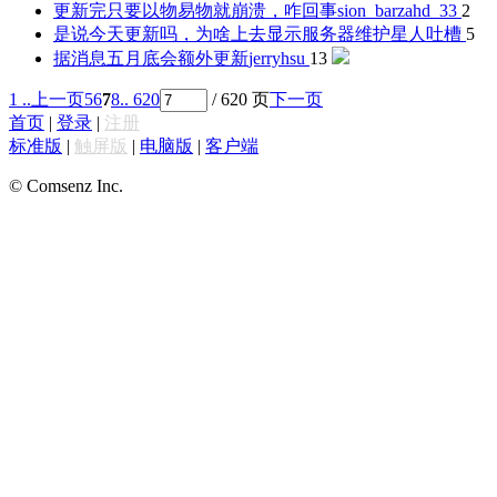
更新完只要以物易物就崩溃，咋回事
sion_barzahd_33
2
是说今天更新吗，为啥上去显示服务器维护
星人吐槽
5
据消息五月底会额外更新
jerryhsu
13
1 ..
上一页
5
6
7
8
.. 620
/ 620 页
下一页
首页
|
登录
|
注册
标准版
|
触屏版
|
电脑版
|
客户端
© Comsenz Inc.