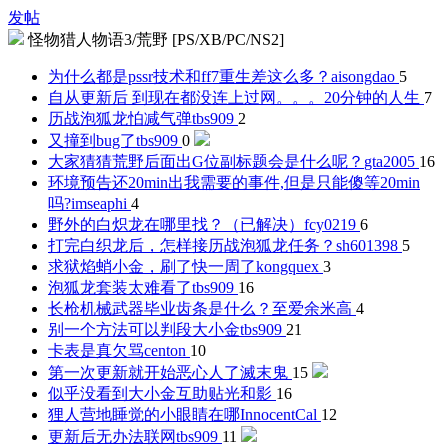
发帖
怪物猎人物语3/荒野 [PS/XB/PC/NS2]
为什么都是pssr技术和ff7重生差这么多？
aisongdao
5
自从更新后 到现在都没连上过网。。。
20分钟的人生
7
历战泡狐龙怕减气弹
tbs909
2
又撞到bug了
tbs909
0
大家猜猜荒野后面出G位副标题会是什么呢？
gta2005
16
环境预告还20min出我需要的事件,但是只能傻等20min
吗?
imseaphi
4
野外的白炽龙在哪里找？（已解决）
fcy0219
6
打完白织龙后，怎样接历战泡狐龙任务？
sh601398
5
求狱焰蛸小金，刷了快一周了
kongquex
3
泡狐龙套装太难看了
tbs909
16
长枪机械武器毕业齿条是什么？
至爱余米高
4
别一个方法可以判段大小金
tbs909
21
卡表是真欠骂
centon
10
第一次更新就开始恶心人了
滅末鬼
15
似乎没看到大小金互助贴
光和影
16
狸人营地睡觉的小眼睛在哪
InnocentCal
12
更新后无办法联网
tbs909
11