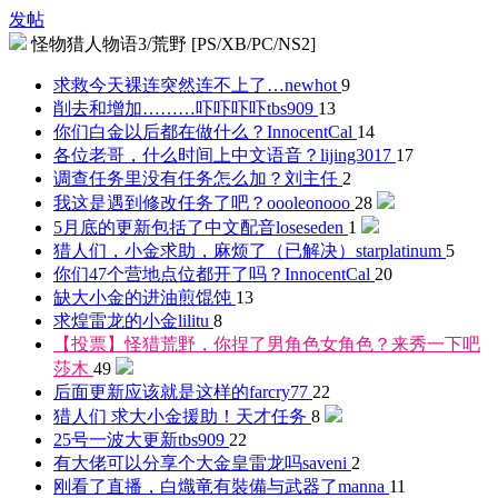
发帖
怪物猎人物语3/荒野 [PS/XB/PC/NS2]
求救今天裸连突然连不上了…
newhot
9
削去和增加………吓吓吓吓
tbs909
13
你们白金以后都在做什么？
InnocentCal
14
各位老哥，什么时间上中文语音？
lijing3017
17
调查任务里没有任务怎么加？
刘主任
2
我这是遇到修改任务了吧？
oooleonooo
28
5月底的更新包括了中文配音
loseseden
1
猎人们，小金求助，麻烦了（已解决）
starplatinum
5
你们47个营地点位都开了吗？
InnocentCal
20
缺大小金的进
油煎馄饨
13
求煌雷龙的小金
lilitu
8
【投票】怪猎荒野，你捏了男角色女角色？来秀一下吧
莎木
49
后面更新应该就是这样的
farcry77
22
猎人们 求大小金援助！
天才任务
8
25号一波大更新
tbs909
22
有大佬可以分享个大金皇雷龙吗
saveni
2
刚看了直播，白熾竜有裝備与武器了
manna
11