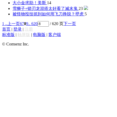
大小金求助！
美斯
14
雪狮子+锁刃龙混搭太好看了
滅末鬼
23
被怪物投技抓到如何用飞刀挣脱？
壁虎
5
1 ..
上一页
6
7
8
9
.. 620
/ 620 页
下一页
首页
|
登录
|
注册
标准版
|
触屏版
|
电脑版
|
客户端
© Comsenz Inc.