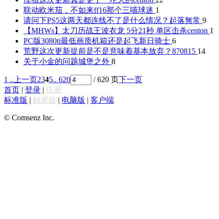
联动欧米茄，不如来ff16那个
三喵球迷
1
请问下PS5这两天都连线不了是什么情况？
起落無常
9
【MHWs】太刀历战王波衣龙 5分21秒 单区击杀
centon
1
PC版3080ti最低画质机箱还是起飞
新日骑士
6
荒野这次更新提前是不是意味着基本放弃？
870815
14
关于小金的问题
城堡之外
8
1 ..
上一页
2
3
4
5
.. 620
/ 620 页
下一页
首页
|
登录
|
注册
标准版
|
触屏版
|
电脑版
|
客户端
© Comsenz Inc.