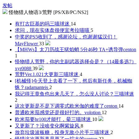
发帖
怪物猎人物语3/荒野 [PS/XB/PC/NS2]
有打古巨基的吗
三喵球迷
14
求问，现在实体盘很便宜
考拉喵喵
5
中奖的PS5收到了，感谢论坛，也谢谢猛汉们！
MayFlower
33
【MHWs】太刀历战王狱焰蛸 5分46秒 TA+诱导弹
centon
1
怪物猎人荒野，你的主副武器选择会是？（14最多选7）
xyr0088
39
荒野Ver.1.021大更新
三喵球迷
4
[机械怪]今天登上去看了一下，然后有新任务，机械蜘
蛛？
radamanteis
2
我记得王章鱼也出来几天了，怎么没人讨论？
三喵球迷
2
这次更新是不是下调零式欧米伽的难度了
centon
14
普通欧米茄感觉还是很好打的。
volotion
12
欧米茄要hr100才能打，晕
三喵球迷
10
又更新了？没啥变化啊
紫旋风
8
放弃垃圾波板糖，投身无敌小片手
三喵球迷
2
怪猎这次更新真是更了一坨大的
centon
22