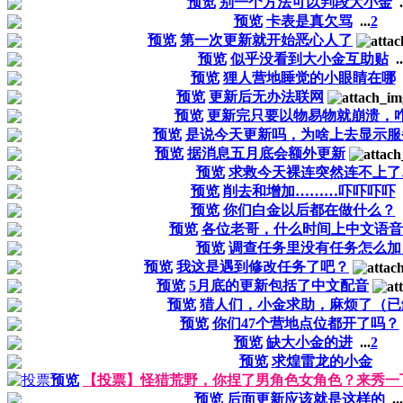
预览
别一个方法可以判段大小金
.
预览
卡表是真欠骂
...
2
预览
第一次更新就开始恶心人了
预览
似乎没看到大小金互助贴
..
预览
狸人营地睡觉的小眼睛在哪
预览
更新后无办法联网
预览
更新完只要以物易物就崩溃，
预览
是说今天更新吗，为啥上去显示服
预览
据消息五月底会额外更新
预览
求救今天裸连突然连不上了
预览
削去和增加………吓吓吓吓
预览
你们白金以后都在做什么？
预览
各位老哥，什么时间上中文语音
预览
调查任务里没有任务怎么加
预览
我这是遇到修改任务了吧？
预览
5月底的更新包括了中文配音
预览
猎人们，小金求助，麻烦了（已
预览
你们47个营地点位都开了吗？
预览
缺大小金的进
...
2
预览
求煌雷龙的小金
预览
【投票】怪猎荒野，你捏了男角色女角色？来秀一
预览
后面更新应该就是这样的
...