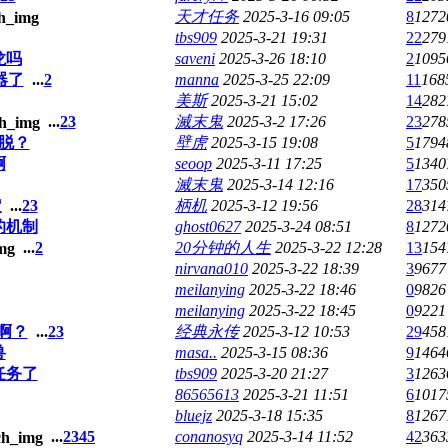
天才任务
2025-3-16 09:05
8
1272
tbs909
2025-3-21 19:31
22
279
龙吗
saveni
2025-3-26 18:10
2
1095
器了
...
2
manna
2025-3-25 22:09
11
168
美斯
2025-3-21 15:02
14
282
...
2
3
滅末鬼
2025-3-2 17:26
23
278
脱？
壁虎
2025-3-15 19:08
5
1794
啊
seoop
2025-3-11 17:25
5
1340
滅末鬼
2025-3-14 12:16
17
350
定
...
2
3
柄机
2025-3-12 19:56
28
314
的机制
ghost0627
2025-3-24 08:51
8
1272
...
2
20分钟的人生
2025-3-22 12:28
13
154
nirvana010
2025-3-22 18:39
3
9677
meilanying
2025-3-22 18:46
0
9826
meilanying
2025-3-22 18:45
0
9221
啊？
...
2
3
经典永传
2025-3-12 10:53
29
458
兽
masa..
2025-3-15 08:36
9
1464
任务了
tbs909
2025-3-20 21:27
3
1263
86565613
2025-3-21 11:51
6
1017
bluejz
2025-3-18 15:35
8
1267
...
2
3
4
5
conanosyq
2025-3-14 11:52
42
363