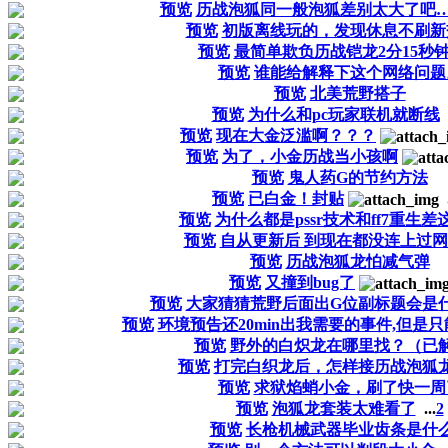
预览
历战泡狐同一般泡狐差别太大了吧
预览
初版离线玩的，发现休息不刷新
预览
最简单欺负历战铠龙2分15秒
预览
谁能给解释下这个网络问题
预览
北美荒野搭子
预览
为什么和pc玩家联机就断线
预览
现在大金泛滥啊？？？
预览
为了，小金历战当小孩啊
预览
鬼人药G的节约方法
预览
已白金！封贴
预览
为什么都是pssr技术和ff7重生
预览
自从更新后 到现在都没连上过
预览
历战泡狐龙怕减气弹
预览
又撞到bug了
预览
大家猜猜荒野后面出G位副标题会是
预览
环境预告还20min出我需要的事件,但是只能
预览
野外的白炽龙在哪里找？（已
预览
打完白织龙后，怎样接历战泡狐
预览
求狱焰蛸小金，刷了快一周
预览
泡狐龙套装太难看了
...
2
预览
长枪机械武器毕业齿条是什