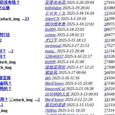
后没有怪？
至爱余米高
2025-3-20 20:04
2
7416
怎么做
bilibilidon
2025-3-19 20:41
8
1080
ＣＨＲＩＳ
2025-3-18 14:34
13
163
...
2
3
JokerCN
2025-3-3 10:10
24
299
德尔维奇奥
2025-3-18 22:02
2
8975
tbs909
2025-3-18 22:03
0
8677
蛸打法
centon
2025-3-18 01:21
4
9477
2
才口千
2025-3-15 18:12
10
138
owengoal
2025-3-17 21:51
1
7527
别？
...
2
masa..
2025-3-15 20:48
11
134
到？
328046937
2025-3-16 22:17
6
5528
tbs909
2025-3-14 21:00
7
7480
波姬亚琪街
2025-3-17 12:21
2
7308
紫旋风
2025-3-17 00:04
5
6659
级宝珠
skly
2025-3-16 11:16
2
4104
金吗？
MayFlower
2025-3-15 23:00
4
7146
用的？
InnocentCal
2025-3-15 19:28
2
6324
20分钟的人生
2025-3-13 00:03
4
5648
用？
...
2
MayFlower
2025-3-12 21:29
14
136
.
2
最后的遗迹
2025-3-13 15:02
11
131
7600gs
2025-3-11 16:35
7
7114