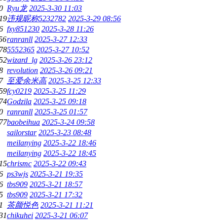
0
Ryu龙
2025-3-30 11:03
19
违规昵称5232782
2025-3-29 08:56
6
fxy851230
2025-3-28 11:26
56
ranranll
2025-3-27 12:33
78
5552365
2025-3-27 10:52
52
wizard_lg
2025-3-26 23:12
8
revolution
2025-3-26 09:21
7
至爱余米高
2025-3-25 12:33
59
fcy0219
2025-3-25 11:29
74
Godzila
2025-3-25 09:18
0
ranranll
2025-3-25 01:57
77
baobeihua
2025-3-24 09:58
sailorstar
2025-3-23 08:48
meilanying
2025-3-22 18:46
meilanying
2025-3-22 18:45
15
chrismc
2025-3-22 09:43
6
ps3wjs
2025-3-21 19:35
6
tbs909
2025-3-21 18:57
5
tbs909
2025-3-21 17:32
1
茶颜悦色
2025-3-21 11:21
31
chikuhei
2025-3-21 06:07