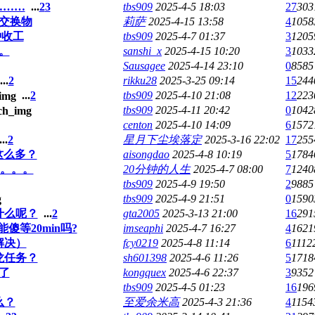
………
...
2
3
tbs909
2025-4-5 18:03
27
303
交换物
莉萨
2025-4-15 13:58
4
1058
钟收工
tbs909
2025-4-7 01:37
3
1205
。
sanshi_x
2025-4-15 10:20
3
1033
Sausagee
2025-4-14 23:10
0
8585
...
2
rikku28
2025-3-25 09:14
15
244
...
2
tbs909
2025-4-10 21:08
12
223
tbs909
2025-4-11 20:42
0
1042
centon
2025-4-10 14:09
6
1572
...
2
星月下尘埃落定
2025-3-16 22:02
17
255
差这么多？
aisongdao
2025-4-8 10:19
5
1784
网。。。
20分钟的人生
2025-4-7 08:00
7
1240
tbs909
2025-4-9 19:50
2
9885
tbs909
2025-4-9 21:51
0
1590
什么呢？
...
2
gta2005
2025-3-13 21:00
16
291
傻等20min吗?
imseaphi
2025-4-7 16:27
4
1621
解决）
fcy0219
2025-4-8 11:14
6
1112
龙任务？
sh601398
2025-4-6 11:26
5
1718
了
kongquex
2025-4-6 22:37
3
9352
tbs909
2025-4-5 01:23
16
196
么？
至爱余米高
2025-4-3 21:36
4
1154