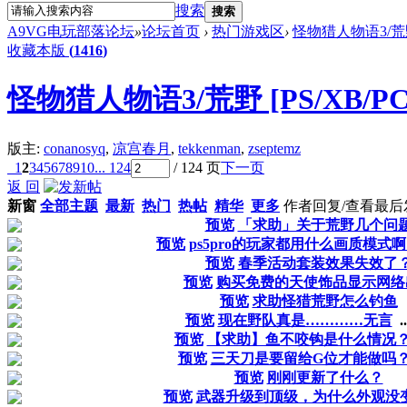
搜索
搜索
A9VG电玩部落论坛
»
论坛首页
›
热门游戏区
›
怪物猎人物语3/荒野 [
收藏本版
(
1416
)
怪物猎人物语3/荒野 [PS/XB/PC/
版主:
conanosyq
,
凉宫春月
,
tekkenman
,
zseptemz
1
2
3
4
5
6
7
8
9
10
... 124
/ 124 页
下一页
返 回
新窗
全部主题
最新
热门
热帖
精华
更多
作者
回复/查看
最后
预览
「求助」关于荒野几个问
预览
ps5pro的玩家都用什么画质模式
预览
春季活动套装效果失效了
预览
购买免费的天使饰品显示网络
预览
求助怪猎荒野怎么钓鱼
预览
现在野队真是…………无言
..
预览
【求助】鱼不咬钩是什么情况
预览
三天刀是要留给G位才能做吗
预览
刚刚更新了什么？
预览
武器升级到顶级，为什么外观没