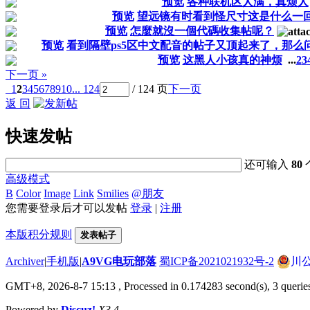
预览
各种联机区人满，真烦人
预览
望远镜有时看到怪尺寸这是什么一
预览
怎麼就沒一個代碼收集帖呢？
预览
看到隔壁ps5区中文配音的帖子又顶起来了，那么
预览
这黑人小孩真的神烦
...
2
3
下一页 »
1
2
3
4
5
6
7
8
9
10
... 124
/ 124 页
下一页
返 回
快速发帖
还可输入
80
高级模式
B
Color
Image
Link
Smilies
@朋友
您需要登录后才可以发帖
登录
|
注册
本版积分规则
发表帖子
Archiver
|
手机版
|
A9VG电玩部落
蜀ICP备2021021932号-2
川公
GMT+8, 2026-8-7 15:13
, Processed in 0.174283 second(s), 3 querie
Powered by
Discuz!
X3.4