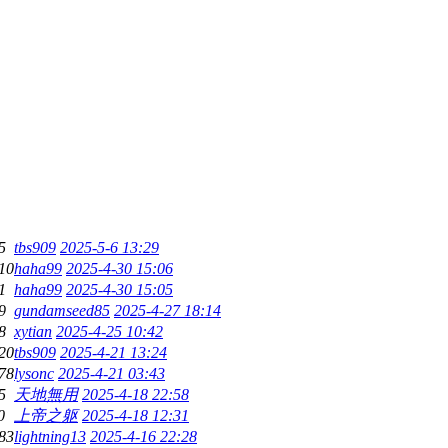
5
tbs909
2025-5-6 13:29
10
haha99
2025-4-30 15:06
1
haha99
2025-4-30 15:05
9
gundamseed85
2025-4-27 18:14
8
xytian
2025-4-25 10:42
20
tbs909
2025-4-21 13:24
78
lysonc
2025-4-21 03:43
5
天地無用
2025-4-18 22:58
0
上帝之躯
2025-4-18 12:31
83
lightning13
2025-4-16 22:28