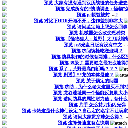
预览
大家有没有遇到双历战怪的任务进去
预览
完成所有的“协助调查：怪物”
预览
pc帳號被封
...
2
预览
对比下HDR开与不开，这作差别非常大
预览
请问鉴定箱上限怎么回事
预览
机械器怎么改变瓶种类
预览
【怪物猎人：荒野】太刀狱焰
预览
ps5光盘日版有没有中文
...
预览
求问铳枪吃逆袭吗？
预览
防具制作的时候有两排，什么区
预览
39级了 需要谜之骨怎么能得
预览
系了，荒野最高白斩吗？？？
预览
剧透】**龙的本体是他？
预览
关于锁定的问题
预览
求助，为什么老太这里买不到2
预览
龙谷遗址同一个怪能反复刷大小
预览
请问防具的属性耐力值，有什么
预览
片手 怎么持刀扔闪光弹
预览
卡婊这是什么神仙设定？自己定的名字不让玩家
预览
请问大家贯穿珠怎么得？
..
预览
这降价速度有点快啊