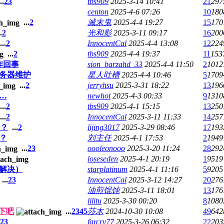
..
2
3
tbs909
2025-3-14 10:41
21
297
centon
2025-4-6 07:26
10
180
...
2
滅末鬼
2025-4-4 19:27
15
170
.
2
光和影
2025-3-11 09:17
16
200
...
2
InnocentCal
2025-4-4 13:08
12
224
...
2
tbs909
2025-4-4 19:37
11
153
咋回事
sion_barzahd_33
2025-4-4 11:50
2
1012
务器维护
星人吐槽
2025-4-4 10:46
5
1709
...
2
jerryhsu
2025-3-31 18:22
13
196
…
newhot
2025-4-3 00:33
9
1310
...
2
tbs909
2025-4-1 15:15
13
250
...
2
InnocentCal
2025-3-11 11:33
14
257
？
...
2
lijing3017
2025-3-29 08:46
17
193
？
刘主任
2025-4-1 17:53
2
1949
...
2
3
oooleonooo
2025-3-20 11:24
28
292
loseseden
2025-4-1 20:19
1
9519
解决）
starplatinum
2025-4-1 11:16
5
9205
...
2
3
InnocentCal
2025-3-12 14:27
20
276
油煎馄饨
2025-3-11 18:01
13
176
lilitu
2025-3-30 00:20
8
1080
下吧
...
2
3
4
5
莎木
2024-10-30 10:08
49
642
2
3
farcry77
2025-3-26 06:32
22
203