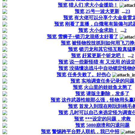
预览
猎人们 求大小金援助！
预览
25号一波大更新
...
2
3
预览
有大佬可以分享个大金皇雷
预览
刚看了直播，白熾竜有裝備与武
预览
大小金求助！
...
2
预览
雪狮子+锁刃龙混搭太好看了
预览
被怪物投技抓到如何用飞刀挣
预览
锁刃龙和其它怪互殴真猛
预览
赶紧更新个斩龙吧！
...
2
预览
说一些新怪猎 有 又没用 的设
预览
没搞懂这战斗中自动锁定怪物
预览
任务失败了。好伤心
预览
实地调查任务记录的问题
预览
火山里的娃娃鱼太憨了
预览
请版主删除，发多了
预览
这作武器性能那么强，怪物用头赢
预览
首发入到现在刚玩到桃毛
预览
几时可以自己来选定怪为调查
预览
***设定的问题，求救
预览
5080崩溃和闪退问题
预览
警惕跨平台野人联机，我已中招