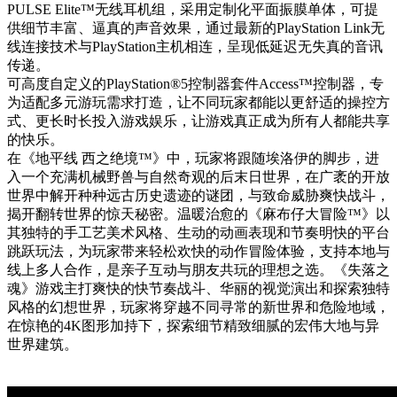
PULSE Elite™无线耳机组，采用定制化平面振膜单体，可提
供细节丰富、逼真的声音效果，通过最新的PlayStation Link无
线连接技术与PlayStation主机相连，呈现低延迟无失真的音讯
传递。
可高度自定义的PlayStation®5控制器套件Access™控制器，专
为适配多元游玩需求打造，让不同玩家都能以更舒适的操控方
式、更长时长投入游戏娱乐，让游戏真正成为所有人都能共享
的快乐。
在《地平线 西之绝境™》中，玩家将跟随埃洛伊的脚步，进
入一个充满机械野兽与自然奇观的后末日世界，在广袤的开放
世界中解开种种远古历史遗迹的谜团，与致命威胁爽快战斗，
揭开翻转世界的惊天秘密。温暖治愈的《麻布仔大冒险™》以
其独特的手工艺美术风格、生动的动画表现和节奏明快的平台
跳跃玩法，为玩家带来轻松欢快的动作冒险体验，支持本地与
线上多人合作，是亲子互动与朋友共玩的理想之选。《失落之
魂》游戏主打爽快的快节奏战斗、华丽的视觉演出和探索独特
风格的幻想世界，玩家将穿越不同寻常的新世界和危险地域，
在惊艳的4K图形加持下，探索细节精致细腻的宏伟大地与异
世界建筑。