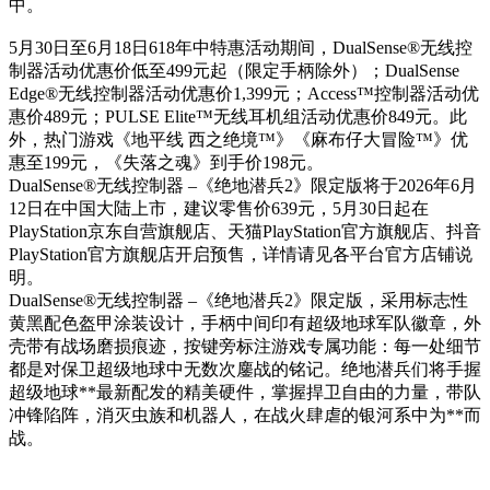
中。
5月30日至6月18日618年中特惠活动期间，DualSense®无线控
制器活动优惠价低至499元起（限定手柄除外）；DualSense
Edge®无线控制器活动优惠价1,399元；Access™控制器活动优
惠价489元；PULSE Elite™无线耳机组活动优惠价849元。此
外，热门游戏《地平线 西之绝境™》《麻布仔大冒险™》优
惠至199元，《失落之魂》到手价198元。
DualSense®无线控制器 –《绝地潜兵2》限定版将于2026年6月
12日在中国大陆上市，建议零售价639元，5月30日起在
PlayStation京东自营旗舰店、天猫PlayStation官方旗舰店、抖音
PlayStation官方旗舰店开启预售，详情请见各平台官方店铺说
明。
DualSense®无线控制器 –《绝地潜兵2》限定版，采用标志性
黄黑配色盔甲涂装设计，手柄中间印有超级地球军队徽章，外
壳带有战场磨损痕迹，按键旁标注游戏专属功能：每一处细节
都是对保卫超级地球中无数次鏖战的铭记。绝地潜兵们将手握
超级地球**最新配发的精美硬件，掌握捍卫自由的力量，带队
冲锋陷阵，消灭虫族和机器人，在战火肆虐的银河系中为**而
战。