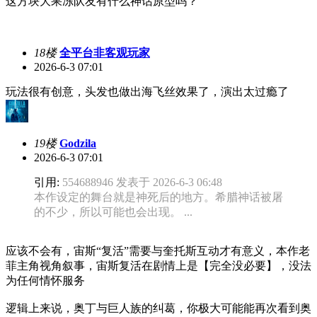
这方块大果冻队友有什么神话原型吗？
18楼
全平台非客观玩家
2026-6-3 07:01
玩法很有创意，头发也做出海飞丝效果了，演出太过瘾了
19楼
Godzila
2026-6-3 07:01
引用:
554688946 发表于 2026-6-3 06:48
本作设定的舞台就是神死后的地方。希腊神话被屠
的不少，所以可能也会出现。 ...
应该不会有，宙斯“复活”需要与奎托斯互动才有意义，本作老
菲主角视角叙事，宙斯复活在剧情上是【完全没必要】，没法
为任何情怀服务
逻辑上来说，奥丁与巨人族的纠葛，你极大可能能再次看到奥