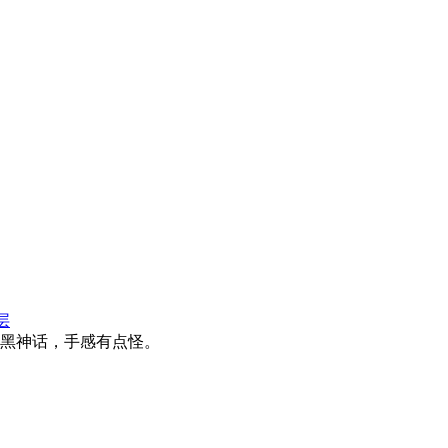
层
黑神话，手感有点怪。