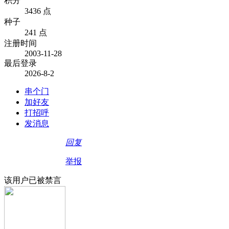
积分
3436 点
种子
241 点
注册时间
2003-11-28
最后登录
2026-8-2
串个门
加好友
打招呼
发消息
回复
举报
该用户已被禁言