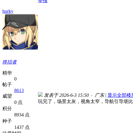
举报
hurky
终结者
精华
0
帖子
8613
发表于 2026-6-3 15:50 · 广东
|
显示全部楼
威望
玩完了，场景太灰，视角太窄，导航引导堪比
0 点
积分
8934 点
种子
1437 点