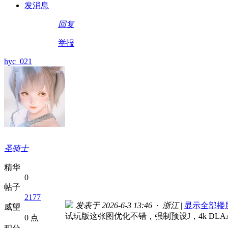
发消息
回复
举报
hyc_021
圣骑士
精华
0
帖子
2177
发表于 2026-6-3 13:46 · 浙江
|
显示全部楼
威望
试玩版这张图优化不错，强制预设J，4k D
0 点