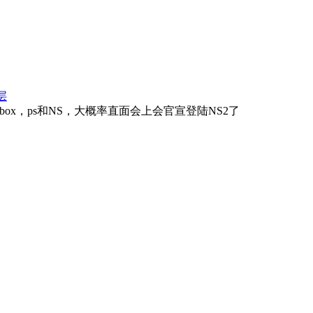
层
box，ps和NS，大概率直面会上会官宣登陆NS2了