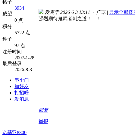
帖子
3934
发表于 2026-6-3 13:11 · 广东
|
显示全部楼
威望
强烈期待鬼武者剑之道！！！
0 点
积分
5722 点
种子
97 点
注册时间
2007-1-28
最后登录
2026-8-3
串个门
加好友
打招呼
发消息
回复
举报
诺基亚8800