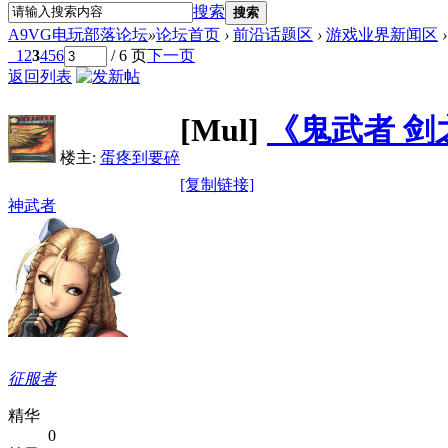
搜索
搜索
A9VG电玩部落论坛
»
论坛首页
›
前沿话题区
›
游戏业界新闻区
›
1
2
3
4
5
6
/ 6 页
下一页
返回列表
[Mul]
《鬼武者 剑
楼主:
蛋疼到要碎
[复制链接]
神武者
征服者
精华
0