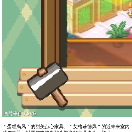
＂蛋糕岛风＂的甜美点心家具、＂艾格赫德风＂的近未来室内