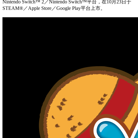
Nintendo Switch™ 2／Nintendo Switch™平台，在10月23日于
STEAM®／Apple Store／Google Play平台上市。