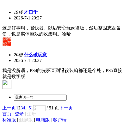
19楼
才口千
2026-7-1 20:27
这是好事啊，省钱啦。以后安心玩pc盗版，然后整固态盘备
份，也是实体游戏的收集啊。哈哈
20楼
什么破玩意
2026-7-1 20:27
我是没所谓，PS4的光驱直到退役装箱都还是个处，PS5直接
就是数字版
上一页
1
2
3
4
.. 51
/ 51 页
下一页
首页
|
登录
|
注册
标准版
|
触屏版
|
电脑版
|
客户端