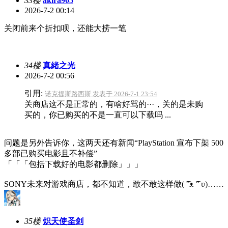
33楼
akira905
2026-7-2 00:14
关闭前来个折扣呗，还能大捞一笔
34楼
真緒之光
2026-7-2 00:56
引用:
诺克提斯路西斯 发表于 2026-7-1 23:54
关商店这不是正常的，有啥好骂的···，关的是未购
买的，你已购买的不是一直可以下载吗 ...
问题是另外告诉你，这两天还有新闻“PlayStation 宣布下架 500
多部已购买电影且不补偿”
「「「包括下载好的电影都删除」」」
SONY未来对游戏商店，都不知道，敢不敢这样做(⁠ ͡⁠°⁠ᴥ⁠ ͡⁠°⁠ ⁠ʋ⁠)……
35楼
炽天使圣剑