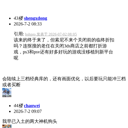
43楼
shengxdong
2026-7-2 08:33
引用:
hshpro 发表于 2026-07-02 08:05
该来的终于来了，但索尼不来个关闭前的临终折扣
吗？连抠搜的老任在关闭3ds商店之前都打折游
戏，ps3和psv还有好多好玩的游戏没移植到新平台
呢
会陆续上三档经典库的，还有画面优化，以后要玩只能冲三档
或者买断
44楼
chaowei
2026-7-2 09:07
我早已入土的两大神机狗头