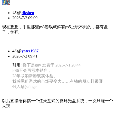
45楼
dkshen
2026-7-2 09:09
现在想想，手里那些ps3游戏就鲜有ps5上玩不到的，都有盘
子，笑死
46楼
yates1987
2026-7-2 09:41
引用:
楼下是guy 发表于 2026-7-1 20:44
PS6不会再亏本销售，
28年取消新游戏实体盘。
我感觉租游戏的市场要变大……有钱的朋友赶紧砸
钱入场[s:doge ...
以后直接给你搞一个任天堂式的循环光盘系统，一次只能一个
人玩