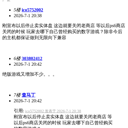
5楼
ico5752002
2026-7-1 20:38
刚宣布以后停止卖实体盘 这边就要关闭老商店 等以后ps6商店
关闭的时候 玩家去哪下自己曾经购买的数字游戏？除非今后
的主机都保证做到无限向下兼容
6楼
303802412
2026-7-1 20:42
绝版游戏又增加不少。。。
7楼
查马丁
2026-7-1 20:42
引用:
ico5752002 发表于 2026-7-1 20:38
刚宣布以后停止卖实体盘 这边就要关闭老商店 等
以后ps6商店关闭的时候 玩家去哪下自己曾经购买