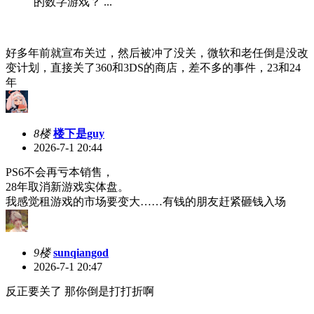
的数字游戏？ ...
好多年前就宣布关过，然后被冲了没关，微软和老任倒是没改
变计划，直接关了360和3DS的商店，差不多的事件，23和24
年
8楼
楼下是guy
2026-7-1 20:44
PS6不会再亏本销售，
28年取消新游戏实体盘。
我感觉租游戏的市场要变大……有钱的朋友赶紧砸钱入场
9楼
sunqiangod
2026-7-1 20:47
反正要关了 那你倒是打打折啊