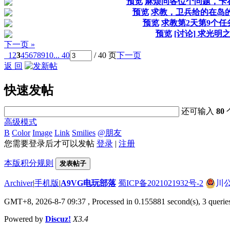
预览
麻烦问各位个问题，卡
预览
求教，卫兵给的在岛
预览
求教第2天第9个
预览
[讨论] 求光明
下一页 »
1
2
3
4
5
6
7
8
9
10
... 40
/ 40 页
下一页
返 回
快速发帖
还可输入
80
高级模式
B
Color
Image
Link
Smilies
@朋友
您需要登录后才可以发帖
登录
|
注册
本版积分规则
发表帖子
Archiver
|
手机版
|
A9VG电玩部落
蜀ICP备2021021932号-2
川公
GMT+8, 2026-8-7 09:37
, Processed in 0.155881 second(s), 3 querie
Powered by
Discuz!
X3.4