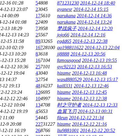
12-16 01:28
5
4808
871231230
2014-12-14 18:40
4-12-13 23:07
2
3045
ayanesr
2014-12-14 15:15
-14 00:09
17
5610
narukana
2014-12-14 14:36
4-12-14 01:08
2
2409
narukana
2014-12-14 13:24
12-13 18:29
7
3958
梦战疯子
2014-12-14 12:20
14-12-13 14:23
2
5567
jojo66
2014-12-14 12:16
-12-15 11:58
89
33265
egdd65
2014-12-13 22:38
12-10 02:19
167
28100
qq198811622
2014-12-13 22:04
-12-13 10:20
8
3618
jj8888
2014-12-13 20:56
-12-13 15:28
16
7104
famousgood
2014-12-13 19:55
4-12-12 10:36
25
7101
gyc92123
2014-12-13 16:53
-12-12 19:04
4
3040
hizame
2014-12-13 16:48
13 14:37
3
2754
wasd880529
2014-12-13 15:17
2-12 19:13
48
16237
kaill331
2014-12-13 12:46
12-12 23:24
12
6695
hizame
2014-12-13 12:45
4-12-12 22:46
10
4997
hizame
2014-12-13 12:38
-12-12 10:04
13
4708
时之守护者
2014-12-13 12:33
4-12-12 19:19
4
5653
血翼飞刃
2014-12-13 00:31
2 11:00
5
4445
fileun
2014-12-12 21:34
12-9 20:08
227
31227
hizame
2014-12-12 21:16
-12-11 16:19
26
8766
liu9881001
2014-12-12 20:52