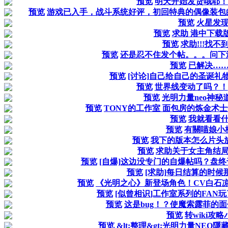
预览
明天开始发货哦耶！
预览
游戏已入手，战斗系统好评，初回特典的偶像装包
预览
火星发现.
预览
求助 港中下载
预览
求助!!!找不到
预览
还是忍不住发个帖。。。问下
预览
已解决…
预览
[讨论]自己给自己的圣诞礼
预览
世界线变动了吗？！
预览
光明力量neo神秘
预览
TONY的工作室 面包房的炼金术
预览
我就看看
预览
有關喵娘小
预览
我下的版本怎么片头
预览
求助关于女主角结
预览
[自爆]这边没专门的自爆帖吗？盘
预览
[求助]每日结算的时
预览
《光明之心》新登场角色！CV白石凉
预览
[似曾相识]工作室系列的FAN
预览
这是bug！？使魔索露菲的面包
预览
转wiki攻
预览
&lt;整理&gt;光明力量NEO