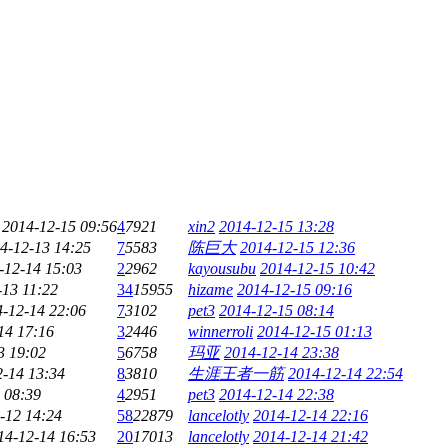
2014-12-15 09:56
4
7921
xin2
2014-12-15 13:28
4-12-13 14:25
7
5583
陈巨大
2014-12-15 12:36
-12-14 15:03
2
2962
kayousubu
2014-12-15 10:42
-13 11:22
34
15955
hizame
2014-12-15 09:16
-12-14 22:06
7
3102
pet3
2014-12-15 08:14
14 17:16
3
2446
winnerroli
2014-12-15 01:13
3 19:02
5
6758
玛亚
2014-12-14 23:38
2-14 13:34
8
3810
生涯王者一筋
2014-12-14 22:54
 08:39
4
2951
pet3
2014-12-14 22:38
-12 14:24
58
22879
lancelotly
2014-12-14 22:16
14-12-14 16:53
20
17013
lancelotly
2014-12-14 21:42