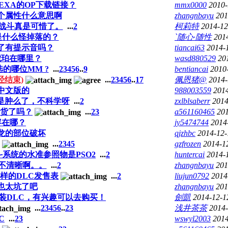
EXA的OP下载链接？
mmx0000
2010-
个属性什么意思啊
zhangnbayu
201
战斗真是可惜了。
...
2
柯莉特
2014-12
是什么怪掉落的？
`随心·随性
201
了有提示音吗？
tiancai63
2014-
琥珀在哪里？
wasd880529
20
选的哪位MM ?
...
2
3
4
5
6
..
9
bentiancai
2010
结束)
...
2
3
4
5
6
..
17
佩恩猪@
2014-
中文版的
988003559
2014
，是肿么了，不科学呀
...
2
zxlblsaberr
2014
货了吗？
...
2
3
a561160465
201
容在哪？
jy5474744
2014
龙的部位破坏
qjzhbc
2014-12-
...
2
3
4
5
gzfrozen
2014-1
斗系统的水准参照物是PSO2
...
2
huntercai
2014-
不清晰啊。。
...
2
zhangnbayu
201
样的DLC发售表
...
2
liujun0792
2014
也太坑了吧
zhangnbayu
201
像装DLC，有兴趣可以去购买！
劍凱
2014-12-1
...
2
3
4
5
6
..
23
浅井茶茶
2014-
C
...
2
3
wswyl2003
2014