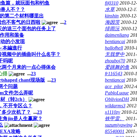
钓鱼篇，就玩面包和钓鱼
fjj0310
2010-12
的兽人不？？
水草
2010-12-1
要的第二个材料哪里出
kinshin
2010-12
我也不客气的日西啦
...
2
海因茨
2010-12
4天的送三个面包的任务上了
绯雨沅
2010-12
的作用和装备
daimenliang
201
色移动的小发现
bentiancai
2010
略～本編進行
hallofhell
2010-
传视频中的插曲叫什么名字？
无我梦中
2011-
干吗呢
zhouboj70
2012
优化两个月来的一点心得体会
爱跳舞的鱼
20
心得
...
2
3
fr116543
2010-1
shaped chant现场版
...
2
3
bentiancai
2010
两个问题
ace_pilot
2012-4
sb.m文件怎么弄呢
PabloLuque
201
材（转2ch）
OblivionDH
201
，不开专区么？
wildarms3
2012
了多少次机了？
...
2
3
x1110zy
2010-12
角jin是人生赢家？
铁甲雷。
2011-
么
suzumiyawing
2
EXA攻略
85540001
2011-