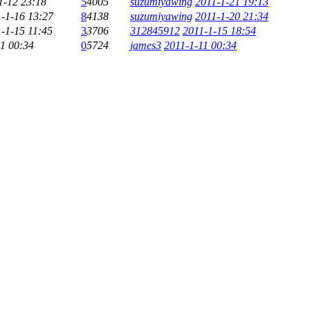
1-12 23:18
5
4005
suzumiyawing
2011-1-21 19:13
-1-16 13:27
8
4138
suzumiyawing
2011-1-20 21:34
-1-15 11:45
3
3706
312845912
2011-1-15 18:54
1 00:34
0
5724
james3
2011-1-11 00:34