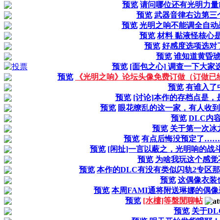
预览
请问哪位还有光明力量
预览
武器音律右边第三
预览
光明之响不能调全自动
预览
材料 黏液怪核心
预览
好感度选项选对
预览
谁知道黄昏
预览
[面包之心] 调查一下大家
预览
《光明之响》论坛头像免费订做（订做已经
预览
有谁入了
预览
[讨论]本作的存档点是
预览
眼花缭乱的这一家，有人收到
预览
DLC内
预览
关于第一次冰
预览
有点后悔没预定了……
预览
[闲扯]一言以蔽之，光明响的战
预览
为啥我玩这个感觉
预览
本作的DLC有没有类似闪轨2专区那
预览
这偶像衣装
预览
本周FAMI通将附送琳娜的偶
预览
[水樓]等盤閒聊帖
预览
关于DL