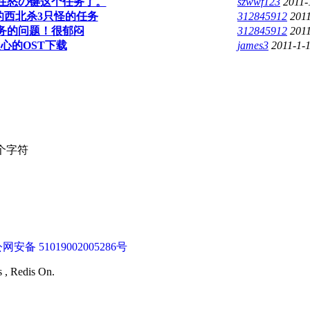
在怒の键这个任务了。
szwwf123
2011-
的西北杀3只怪的任务
312845912
2011
任务的问题！很郁闷
312845912
2011
之心的OST下载
james3
2011-1-1
个字符
网安备 51019002005286号
s , Redis On.