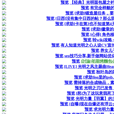
预览
【经典】光明面包屋之
预览
有完全样貌
预览
[求助]锻造屋任务，
预览
[日西]没有集中日西的帖？那么
预览
[求助]卡在第3也不知道第
预览
[求助]徽章
预览
[心得] 角
预览
转wiki攻
预览
有人知道光明之心人设CV宣
预览
养女儿
预览
seo技巧分享,新手做网站
预览
[討論]初期烤麵包
预览
[LIVE] 光明之风主题曲Heart
预览
秋叶岛的
预览
[求助]iso里的p
预览
需掉落的合成物品，素
预览
光明之刃已发售
预览
[怒]为了这玩意我死
预览
光明力量【羽翼】的主
预览
[自曝]现在自爆还有浮云
预览
求光明力量