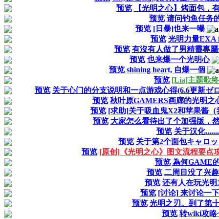
预览
【光明之心】烤面包，
预览
请问钓鱼任务的
预览
[日暴]也来一曝
预览
光明力量EXA 
预览
有沒有人做了男精靈專屬任務找木
预览
也来爆一个光明心
预览
shining heart, 自爆一個
预览
[Lia]主题歌
预览
关于心门的分支说明和一点游戏心得(6.6更新
预览
秋叶原GAMERS画廊的光明之
预览
[求助]关于吸血鬼X2和苹果酱
预览
大家怎么看待出了个加强版，然
预览
关于汉化..........
预览
关于第2个面包キャロ
预览
[原创]《光明之心》图文流程要点
预览
為何GAME
预览
二周目没了兴趣
预览
还有人在玩光明
预览
[讨论] 来讨论
预览
光明之刃。到了第
预览
转wiki攻