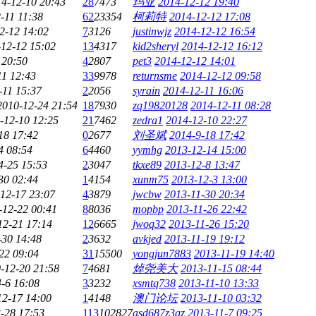
4-12-10 20:43
28
7473
玛亚
2014-12-12 19:40
-11 11:38
62
23354
柯莉特
2014-12-12 17:08
2-12 14:02
7
3126
justinwjz
2014-12-12 16:54
12-12 15:02
13
4317
kid2sheryl
2014-12-12 16:12
 20:50
4
2807
pet3
2014-12-12 14:01
11 12:43
33
9978
returnsme
2014-12-12 09:58
-11 15:37
2
2056
syrain
2014-12-11 16:06
2010-12-24 21:54
18
7930
zq19820128
2014-12-11 08:28
-12-10 12:25
21
7462
zedra1
2014-12-10 22:27
18 17:42
0
2677
刘圣斌
2014-9-18 17:42
4 08:54
6
4460
yymhg
2013-12-14 15:00
4-25 15:53
2
3047
tkxe89
2013-12-8 13:47
30 02:44
1
4154
xunm75
2013-12-3 13:00
12-17 23:07
4
3879
jwcbw
2013-11-30 20:34
-12-22 00:41
8
8036
mopbp
2013-11-26 22:42
12-21 17:14
12
6665
jwoq32
2013-11-26 15:20
-30 14:48
2
3632
avkjed
2013-11-19 19:12
22 09:04
31
15500
yongjun7883
2013-11-19 14:40
-12-20 21:58
7
4681
焯尧美大
2013-11-15 08:44
-6 16:08
3
3232
xsmtq738
2013-11-10 13:33
12-17 14:00
1
4148
澳门论坛
2013-11-10 03:32
-28 17:53
113
102827
asd687z3gz
2013-11-7 09:25