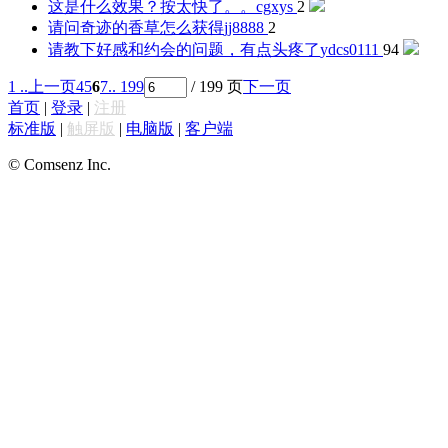
这是什么效果？按太快了。。
cgxys
2
请问奇迹的香草怎么获得
jj8888
2
请教下好感和约会的问题，有点头疼了
ydcs0111
94
1 ..
上一页
4
5
6
7
.. 199
/ 199 页
下一页
首页
|
登录
|
注册
标准版
|
触屏版
|
电脑版
|
客户端
© Comsenz Inc.