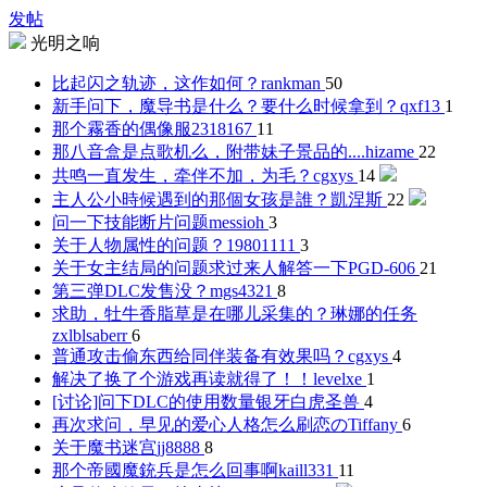
发帖
光明之响
比起闪之轨迹，这作如何？
rankman
50
新手问下，魔导书是什么？要什么时候拿到？
qxf13
1
那个霧香的偶像服
2318167
11
那八音盒是点歌机么，附带妹子景品的....
hizame
22
共鸣一直发生，牵伴不加，为毛？
cgxys
14
主人公小時候遇到的那個女孩是誰？
凱涅斯
22
问一下技能断片问题
messioh
3
关于人物属性的问题？
19801111
3
关于女主结局的问题求过来人解答一下
PGD-606
21
第三弹DLC发售没？
mgs4321
8
求助，牡牛香脂草是在哪儿采集的？琳娜的任务
zxlblsaberr
6
普通攻击偷东西给同伴装备有效果吗？
cgxys
4
解决了换了个游戏再读就得了！！
levelxe
1
[讨论]问下DLC的使用数量
银牙白虎圣兽
4
再次求问，早见的爱心人格怎么刷
恋のTiffany
6
关于魔书迷宫
jj8888
8
那个帝國魔銃兵是怎么回事啊
kaill331
11