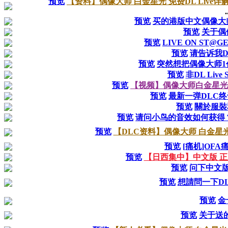
预览
【资料】偶像大师 白金星光 免费DL Live详
.
预览
买的港版中文偶像大
预览
关于偶
预览
LIVE ON ST@
预览
请告诉我D
预览
突然想把偶像大师1
预览
非DL Li
预览
【视频】偶像大师白金星光 
预览
最新一弹DLC
预览
關於服裝
预览
请问小鸟的音效如何获得
预览
【DLC资料】偶像大师 白金星
预览
[痛机]OF
预览
【日西集中】中文版 正
预览
问下中文版
预览
想請問一下DL
预览
金
预览
关于送