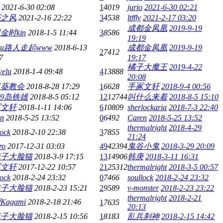
2021-6-30 02:08
1
4019
jurio
2021-6-30 02:21
朽之风
2021-2-16 22:22
3
4538
ltffly
2021-2-17 03:20
成都金凤凰
2019-9-19
金时kin
2018-1-5 11:44
3
8586
19:19
uuu路人走起www
2018-6-13
成都金凤凰
2019-9-19
2
7412
7
19:17
橘子大魔王
2019-4-22
yelu
2018-1-4 09:48
4
13888
20:08
日葵教会
2018-8-28 17:29
1
6628
手冢文轩
2018-9-4 00:56
999岛铁雄
2018-8-5 05:12
12
12744
叫什么来着
2018-8-5 15:10
冢文轩
2018-1-11 14:06
6
10809
sherlockaria
2018-7-3 22:40
en
2018-5-25 13:52
0
6492
Caren
2018-5-25 13:52
thermalright
2018-4-29
lock
2018-2-10 22:38
3
7855
21:24
ro
2017-12-31 03:03
49
42394
鬼谷小鬼
2018-3-29 20:09
李子大脸猫
2018-3-9 17:15
13
14906
韩庚
2018-3-11 16:31
冢文轩
2017-12-22 10:57
21
25312
thermalright
2018-3-5 00:57
lock
2018-2-24 23:32
0
7466
soullock
2018-2-24 23:32
李子大脸猫
2018-2-23 15:21
2
9589
v-monster
2018-2-23 23:22
thermalright
2018-2-21
Kagami
2018-2-18 21:46
1
7635
20:13
李子大脸猫
2018-2-15 10:56
1
8183
乱兵刹神
2018-2-15 14:42