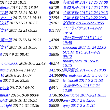
2017-12-23 18:11
4
8239
轻歌夜曲
2017-12-25 23:08
force
2017-12-21 18:04
6
8129
鱼肉丸子
2017-12-25 17:05
冢文轩
2017-12-24 10:13
0
6716
手冢文轩
2017-12-24 10:13
まわない
2017-12-21 15:11
2
7254
手冢文轩
2017-12-22 20:31
冢文轩
2017-12-21 10:07
7
9261
矿物汁
2017-12-22 19:55
ロロライナ
2017-12-22
冢文轩
2017-12-21 09:23
9
11733
19:14
塔台第一胖
2017-12-14
台第一胖
2017-12-14 19:21
1
4768
19:48
冢文轩
2017-10-31 10:30
5
7787
zhaoqian
2017-11-24 22:03
SCUM_KYO
2017-9-21
il
2017-9-21 08:41
3
8836
09:12
brooklybaby
2017-5-19
hiqiang3000
2016-10-3 22:49
4
8274
16:15
uliang
2011-7-13 14:23
34
27952
茅原哲也
2017-5-12 18:30
笨猫
2016-8-20 17:07
24
19609
thermalright
2017-5-5 00:46
en
2017-3-26 23:29
3
8617
tentencall
2017-5-2 11:53
天涯夹心人
2017-2-24
usjack
2017-2-1 04:29
6
8511
12:09
dfinal7
2016-10-30 00:00
37
36186
downforce
2017-2-21 18:35
lightP
2016-10-11 16:51
50
33039
qnzy
2017-2-8 12:00
malright
2017-1-31 13:36
8
8820
qnzy
2017-2-8 11:51