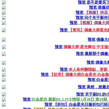
预览
是不是要买
预览
港服还
预览
【视频】诗花 Acc
预览
问个关于新作
预览
【视频】偶像大师
预览
【资讯】偶像大师星光
预览
偶像大
预览
偶像大师 星光舞台 中文版P
预览
最新那个偶像
预览
偶像大
预览
本人各种翻唱贴，更新【
预览
【征用】偶像大师白金星光 白金
预览
白金星
预览
果然，差最
预览
关于刷DL的小工
预览
白金星光 最新DL LIVE情报 1月30日 第
预览
【折扣】白金星光日服折扣已经