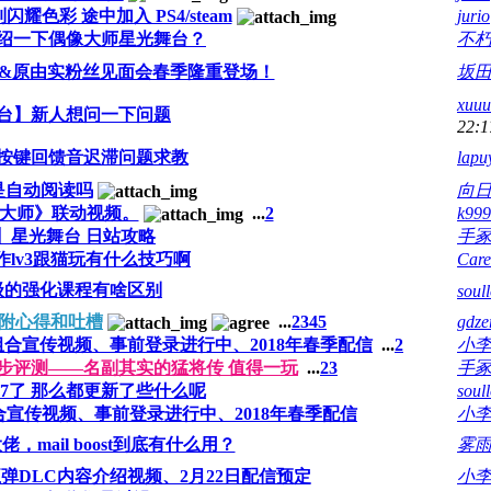
色彩 途中加入 PS4/steam
jurio
绍一下偶像大师星光舞台？
不
&原由实粉丝见面会春季隆重登场！
坂田
xu
台】新人想问一下问题
22:1
按键回馈音迟滞问题求教
lapu
是自动阅读吗
向
大师》联动视频。
...
2
k9
】星光舞台 日站攻略
手
作lv3跟猫玩有什么技巧啊
Car
级的强化课程有啥区别
soul
附心得和吐槽
...
2
3
4
5
gdze
组合宣传视频、事前登录进行中、2018年春季配信
...
2
小
初步评测——名副其实的猛将传 值得一玩
...
2
3
手
07了 那么都更新了些什么呢
soul
宣传视频、事前登录进行中、2018年春季配信
小
mail boost到底有什么用？
雾雨
弹DLC内容介绍视频、2月22日配信预定
小