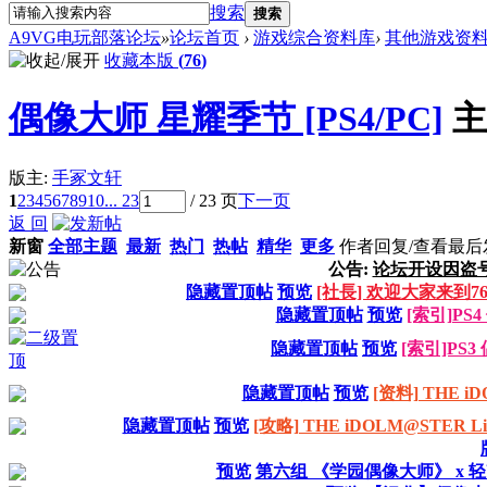
搜索
搜索
A9VG电玩部落论坛
»
论坛首页
›
游戏综合资料库
›
其他游戏资
收藏本版
(
76
)
偶像大师 星耀季节 [PS4/PC]
主
版主:
手冢文轩
1
2
3
4
5
6
7
8
9
10
... 23
/ 23 页
下一页
返 回
新窗
全部主题
最新
热门
热帖
精华
更多
作者
回复/查看
最后
公告:
论坛开设因盗
隐藏置顶帖
预览
[社長] 欢迎大家来
隐藏置顶帖
预览
[索引]P
隐藏置顶帖
预览
[索引]PS
隐藏置顶帖
预览
[资料] THE 
隐藏置顶帖
预览
[攻略] THE iDOLM@STER Li
预览
第六组 《学园偶像大师》 x 