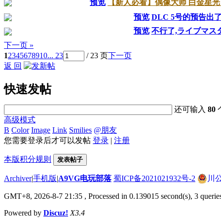
预览
【新人必看】偶像大师 白金星光
预览
DLC 5号的预告出
预览
不行了,ライブマス
下一页 »
1
2
3
4
5
6
7
8
9
10
... 23
/ 23 页
下一页
返 回
快速发帖
还可输入
80
高级模式
B
Color
Image
Link
Smilies
@朋友
您需要登录后才可以发帖
登录
|
注册
本版积分规则
发表帖子
Archiver
|
手机版
|
A9VG电玩部落
蜀ICP备2021021932号-2
川公
GMT+8, 2026-8-7 21:35
, Processed in 0.139015 second(s), 3 querie
Powered by
Discuz!
X3.4