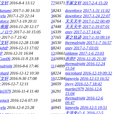
冢文轩
2016-8-4 13:12
77
50371
手冢文轩
2017-2-4 15:20
kasumi
2017-1-30 14:33
5
8243
downforce
2017-1-31 11:02
yelu
2017-1-23 22:14
3
6636
downforce
2017-1-24 22:07
force
2017-1-19 20:11
2
6764
天天天牛
2017-1-22 00:49
发夜眼
2016-11-20 12:17
4
7448
天天天牛
2017-1-19 07:01
シノロウ
2017-1-10 15:05
1
6339
qnzy
2017-1-17 14:42
y
2017-1-7 23:42
3
7165
雾之轨迹
2017-1-10 09:14
冢文轩
2016-12-28 13:08
3
6530
thermalright
2017-1-7 16:57
lightP
2016-12-13 17:02
8
8241
qnzy
2017-1-7 03:01
P
2016-12-31 16:04
12
10661
zzkkmm
2017-1-6 23:03
oGao06
2016-11-9 23:18
24
16993
赤井P
2016-12-26 21:30
thermalright
2016-12-24
malright
2016-8-6 17:46
11
14899
15:54
ohard
2016-12-12 10:30
6
8224
microhard
2016-12-19 09:32
冢文轩
2016-9-30 17:08
16
12284
lapuyelu
2016-12-13 16:52
y
2016-12-7 12:11
3
6659
jjwyy
2016-12-7 18:42
martin1979
2016-12-6
in1979
2016-11-4 11:40
3
6291
15:04
thermalright
2016-12-6
usjack
2016-12-6 07:19
1
6430
09:47
yelu
2016-12-4 23:28
4
6945
lapuyelu
2016-12-5 19:51
天涯夹心人
2016-12-5