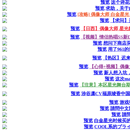
预览
这个诗花
预览
求助，关于
预览
[攻略] 偶像大师 白金星
预览
【求问】
预览
【日西】偶像大师 星光
预览
【视频】情侣热唱SS新DLC
预览
想问下商店
预览
用了961
预览
【热区】迟
预览
【心得+视频】偶像
预览
新人想入坑
预览
这次ma
预览
【注意】本区星光舞台期
预览
涉谷凛CV福原绫香中国
预览
游戏
预览
請問中文
预览
請
预览
白金星光时候买
预览
COOL系的プラ