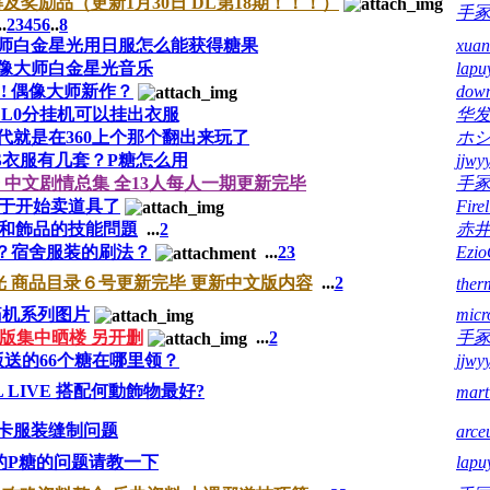
解及奖励品（更新1月30日 DL第18期！！！）
手
..
2
3
4
5
6
..
8
师白金星光用日服怎么能获得糖果
xuan
像大师白金星光音乐
lapu
GE! 偶像大师新作？
down
L0分挂机可以挂出衣服
华
代就是在360上个那个翻出来玩了
ホ
ve S衣服有几套？P糖怎么用
jjwy
中文剧情总集 全13人每人一期更新完毕
手
终于开始卖道具了
Fire
和飾品的技能問題
...
2
赤井
？宿舍服装的刷法？
...
2
3
Ezi
光 商品目录６号更新完毕 更新中文版内容
...
2
ther
A痛机系列图片
micr
版集中晒楼 另开删
...
2
手
送的66个糖在哪里领？
jjwy
 LIVE 搭配何動飾物最好?
mart
卡服装缝制问题
arce
的P糖的问题请教一下
lapu