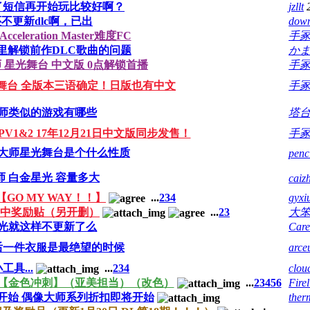
了短信再开始玩比较好啊？
jzllt
不更新dlc啊，已出
down
eleration Master难度FC
手
里解锁前作DLC歌曲的问题
か
 星光舞台 中文版 0点解锁首播
手
舞台 全版本三语确定！日版也有中文
手
师类似的游戏有哪些
塔
V1&2 17年12月21日中文版同步发售！
手
大师星光舞台是个什么性质
penc
师 白金星光 容量多大
caiz
GO MY WAY！！】
...
2
3
4
gyxi
集中奖励贴（另开删）
...
2
3
大
光就这样不更新了么
Car
后一件衣服是最绝望的时候
arce
具...
...
2
3
4
clou
18期 【金色冲刺】（亚美担当）（改色）
...
2
3
4
5
6
Fire
开始 偶像大师系列折扣即将开始
ther