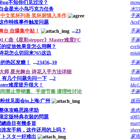
Bug不知你们见过没？
mon
白金星光小鸟巧克力任务
水55
光 中文奖杯列表 奖杯厨慎入本作
手
这作特殊事件触发问题
Aex
舞台 自爆集中贴！
...
2
3
手
曲《星彩stepper》Master难度FC
手
买的绽放效果音怎么用啊？
eveli
的诗花怎么切回来765这边
miul
来的热区发糖！
...
2
3
4
5
6
..
10
手
大师 星光舞台 诗花入手方法详细
手
，有几个问题先问一下
...
2
leon
ster难度提升很大！
ldq1
间禁止带销量、手游节奏 请理性讨论
手
粉丝见面会in上海/广州
坂田
整体攻略思路求助
鱼
限定版特典衣裝的問題
s08
問總曲目有幾多首
mart
的连发手柄，这作还用的上吗？
shee
イトスター好难出
雾雨