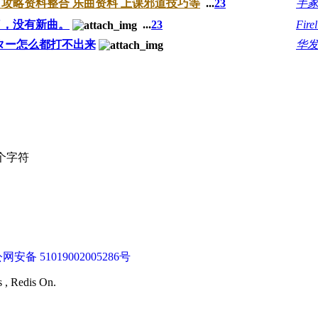
 攻略资料整合 乐曲资料 上课邪道技巧等
...
2
3
手
了，没有新曲。
...
2
3
Fire
ター怎么都打不出来
华
个字符
网安备 51019002005286号
s , Redis On.