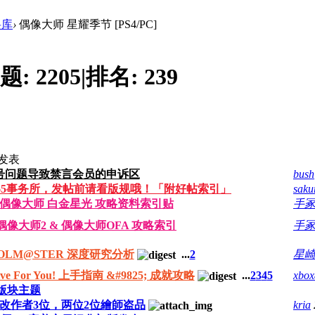
料库
›
偶像大师 星耀季节 [PS4/PC]
题:
2205
|
排名:
239
发表
号问题导致禁言会员的申诉区
bush
到765事务所，发帖前请看版规哦！「附好帖索引」
sak
S4 偶像大师 白金星光 攻略资料索引贴
手
3 偶像大师2 & 偶像大师OFA 攻略索引
手
iDOLM@STER 深度研究分析
...
2
星
ve For You! 上手指南 &#9825; 成就攻略
...
2
3
4
5
xbox
版块主题
轻改作者3位，两位2位繪師盗品
kria