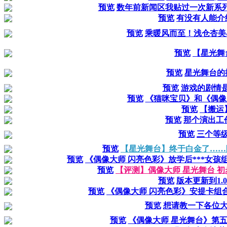
预览
数年前新闻区我贴过一次新系列闪耀
预览
有没有人能介
预览
乘暖风而至！浅仓杏美
预览
【星光舞
预览
星光舞台的
预览
游戏的剧情
预览
《猫咪宝贝》和《偶像
预览
【搬运
预览
那个演出工
预览
三个等
预览
【星光舞台】终于白金了……
预览
《偶像大师 闪亮色彩》放学后***女孩
预览
【评测】偶像大师 星光舞台 
预览
版本更新到1.
预览
《偶像大师 闪亮色彩》安提卡组合
预览
想请教一下各位大佬，
预览
《偶像大师 星光舞台》第五