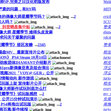
师SP-完美之日汉化初版发布
Wald
严肃的问题，有RY吗
MI
发售的偶像大师星耀季节吗？
...
2
eric
的人吗？
SC
》到货晒盘集中贴
...
2
赞
像大师 星耀季节 难得头皮发麻
djan
,求问关于凝聚的问题
ydcs
星耀季节》提区发糖
...
2
3
4
5
赞
题曲MV、最新宣传片公布
棺
N》 PS4 Steam 10月14日
jurio
劲敌团体DIAMANT介绍影片
棺
61pro新偶像亚夜及组合演出
浮尘
2021「VOY@ GER」公开
浮尘
ve 和情報动向 新作游戏
jurio
试玩版上架 宣传影片公开
棺
像大师新作试玩到底怎么打
ever
星耀季节》试玩版感想
...
2
my_s
》公开25分钟试玩演示
先
PS4将推出试玩版
...
2
南
动画百萬/新作续报
jurio