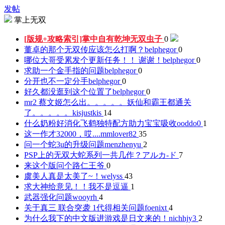
发帖
掌上无双
[版规+攻略索引]掌中自有乾坤无双
虫子
0
董卓的那个无双传应该怎么打啊？
belphegor
0
哪位大哥受累发个更新任务！！ 谢谢！
belphegor
0
求助一个金手指的问题
belphegor
0
分开也不一定分手
belphegor
0
好久都没逛到这个位置了
belphegor
0
mr2 蔡文姬怎么出。。。。。妖仙和霸王都通关
了。。。。。
kisjustkis
14
什么奶粉好消化飞鹤独特配方助力宝宝吸收
ooddo0
1
这一作才32000，哎....
mmlover82
35
问一个蛇3u的升级问题
menzhenyu
2
PSP上的无双大蛇系列一共几作？
アルカ-ド
7
来这个版问个路
仁王爷
0
虞美人真是太美了~！
welyss
43
求大神给意见！！
我不是逗逼
1
武器强化问题
wooyrh
4
关于真三 联合突袭 1代得相关问题
foenixt
4
为什么我下的中文版进游戏是日文来的！
nichhjy3
2