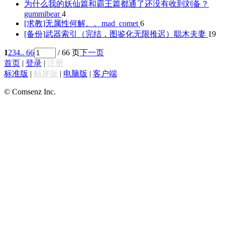
为什么我的妖仙篇和霸王篇都通了还没有收到刘备？
gummibear
4
[求教]无属性何解。。
mad_comet
6
[备份]武器索引（完结，图鉴化无限推迟）
聪木夫妻
19
1
2
3
4
.. 66
/ 66 页
下一页
首页
|
登录
|
注册
标准版
|
触屏版
|
电脑版
|
客户端
© Comsenz Inc.