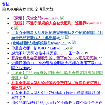
发帖
JOJO的奇妙冒险 全明星大战
【索引】天堂之門
kyosquall
0
【版規】不遵守版规的人会被发配到二巡世界
kyosquall
0
【乔乔全明星大乱斗出招表完美编写各个招式解读】9月
30号已经更新14人！
佩恩猪@
82
[攻略]劇情人物解鎖條件
kyosquall
15
你最喜欢哪一部JOJO？
Luffy/:+
158
感觉不好玩啊 这格斗很无聊。。。
圣十字55
19
替身使者是会互相吸引的，留下你的PSN吧
见习死神
27
求问日版的JOJO奇妙冒险全明星大战能在港服下载DLC
吗？
liveboy
2
【原创】PS3 jojo 奇妙冒险-全明星战 全设定图 资源截图
无题
19
乔乔全明星大乱斗论坛签名免费订做（欢迎你来订做）
佩恩猪@
59
乔乔全明星大乱斗9月17号网战（转录）精彩.精彩！
佩
恩猪@
7
那位兄弟以获取PS3jojo日版的全dlc啊，能否给个全角色