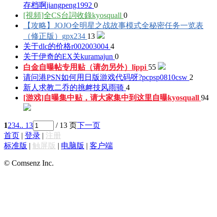
存档啊
jiangpeng1992
0
[視頻]全CS台詞收錄
kyosquall
0
【攻略】JOJO全明星之战故事模式全秘密任务一览表
（修正版）
gpx234
13
关于dlc的价格
r002003004
4
关于伊奇的EX关
kuramajun
0
白金自曝帖专用贴（请勿另外）
lippi
55
请问港PSN如何用日版游戏代码呀?
pcpsp0810csw
2
新人求教二乔的挑衅技
风雨骑
4
[游戏]自曝集中贴，请大家集中到这里自曝
kyosquall
94
1
2
3
4
.. 13
/ 13 页
下一页
首页
|
登录
|
注册
标准版
|
触屏版
|
电脑版
|
客户端
© Comsenz Inc.