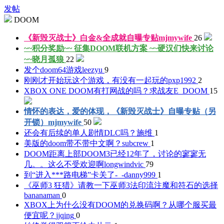
发帖
DOOM
《新毁灭战士》白金&全成就自曝专贴
mjmywife
26
~~积分奖励~~ 征集DOOM联机方案 ~~硬汉们快来讨论
~~
晓月孤狼
22
发个doom64游戏
leezyu
9
刚刚才开始玩这个游戏，有没有一起玩的
pxp1992
2
XBOX ONE DOOM有打网战的吗？求战友
E_DOOM
15
情怀的表达，爱的体现，《新毁灭战士》自曝专贴（另
开锁）
mjmywife
50
还会有后续的单人剧情DLC吗？
施维
1
美版的doom带不带中文啊？
subcrew
1
DOOM距离上部DOOM3已经12年了，讨论的寥寥无
几。。这么不受欢迎啊
longwindvic
79
到“进入***路电梯”卡关了-_-
danny999
1
《巫师3 狂猎》请教一下巫师3法印流注魔和符石的选择
bananaman
0
XBOX上为什么没有DOOM的兑换码啊？从哪个服买最
便宜呢？
jjqing
0