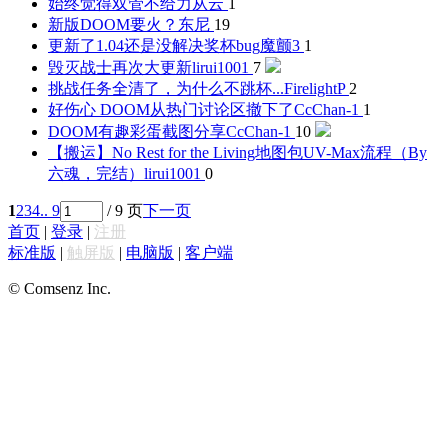
始终觉得双管不给力
从云
1
新版DOOM要火？
东尼
19
更新了1.04还是没解决奖杯bug
魔颤3
1
毁灭战士再次大更新
lirui1001
7
挑战任务全清了，为什么不跳杯...
FirelightP
2
好伤心 DOOM从热门讨论区撤下了
CcChan-1
1
DOOM有趣彩蛋截图分享
CcChan-1
10
【搬运】No Rest for the Living地图包UV-Max流程（By
六魂，完结）
lirui1001
0
1
2
3
4
.. 9
/ 9 页
下一页
首页
|
登录
|
注册
标准版
|
触屏版
|
电脑版
|
客户端
© Comsenz Inc.