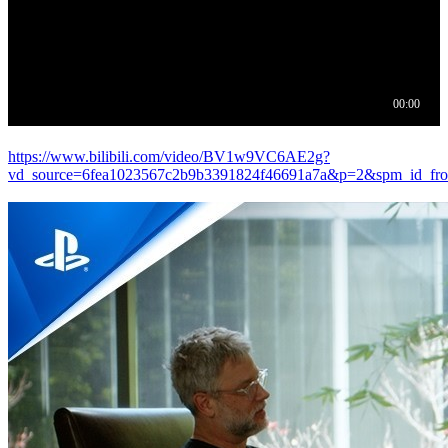
https://www.bilibili.com/video/BV1w9VC6AE2g?
vd_source=6fea1023567c2b9b3391824f46691a7a&p=2&spm_id_from