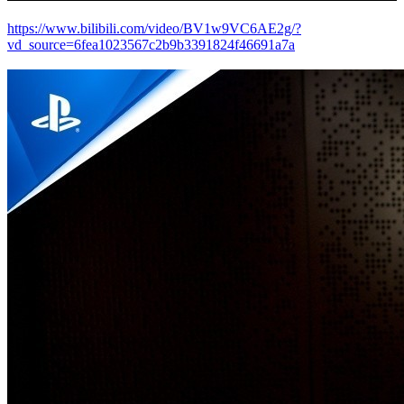
https://www.bilibili.com/video/BV1w9VC6AE2g/?
vd_source=6fea1023567c2b9b3391824f46691a7a