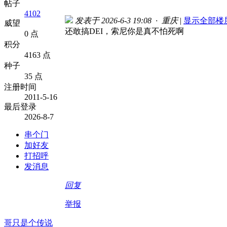
帖子
4102
发表于 2026-6-3 19:08 · 重庆
|
显示全部楼
威望
还敢搞DEI，索尼你是真不怕死啊
0 点
积分
4163 点
种子
35 点
注册时间
2011-5-16
最后登录
2026-8-7
串个门
加好友
打招呼
发消息
回复
举报
哥只是个传说