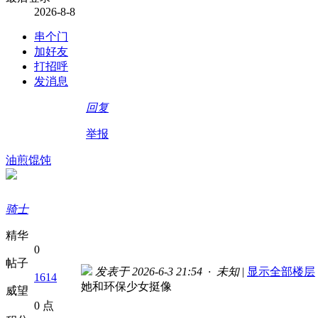
2026-8-8
串个门
加好友
打招呼
发消息
回复
举报
油煎馄饨
骑士
精华
0
帖子
发表于 2026-6-3 21:54 · 未知
|
显示全部楼层
1614
她和环保少女挺像
威望
0 点