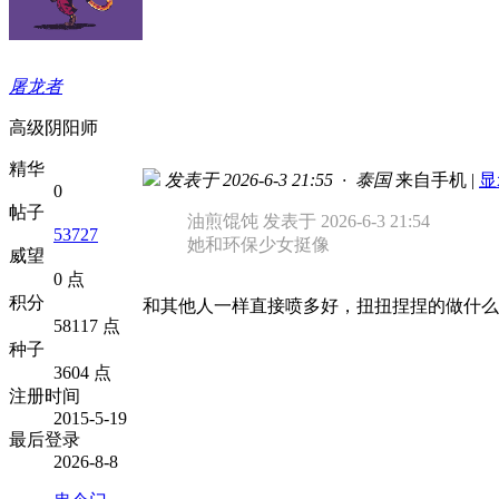
屠龙者
高级阴阳师
精华
发表于 2026-6-3 21:55 · 泰国
来自手机
|
显
0
帖子
油煎馄饨 发表于 2026-6-3 21:54
53727
她和环保少女挺像
威望
0 点
积分
和其他人一样直接喷多好，扭扭捏捏的做什么
58117 点
种子
3604 点
注册时间
2015-5-19
最后登录
2026-8-8