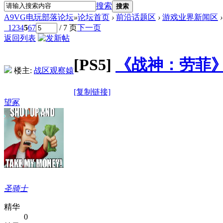
搜索
搜索
A9VG电玩部落论坛
»
论坛首页
›
前沿话题区
›
游戏业界新闻区
›
1
2
3
4
5
6
7
/ 7 页
下一页
返回列表
[PS5]
《战神：劳菲
楼主:
战区观察媴
[复制链接]
望冢
圣骑士
精华
0