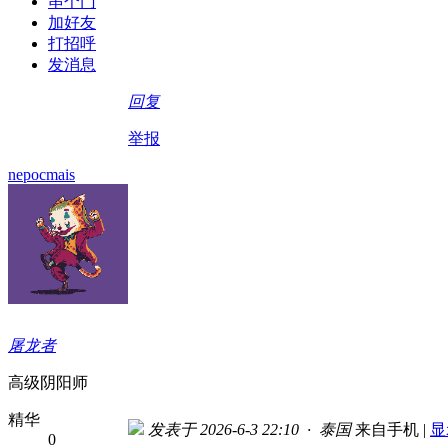
串个门
加好友
打招呼
发消息
回复
举报
nepocmais
屠龙者
高级阴阳师
精华
发表于 2026-6-3 22:10 · 泰国
来自手机
|
显
0