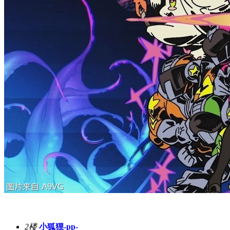
2楼
小狐狸-pp-