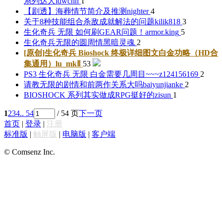
系列达人
ldwchn
1
【剧透】海葬情节简介及推测
nighter
4
关于8种技能组合杀敌成就解法的问题
kilik818
3
生化奇兵 无限 如何刷GEAR问题！
armor.king
5
生化奇兵无限的圆周情
黑暗灵魂
2
[原创]生化奇兵 Bioshock 终极详细图文白金功略（HD合
集通用）
lu_mkⅡ
53
PS3 生化奇兵 无限 白金需要几周目~~~
z124156169
2
请教无限的剧情和前两作关系大吗
baiyunjianke
2
BIOSHOCK 系列其实做成RPG挺好的
zisun
1
1
2
3
4
.. 54
/ 54 页
下一页
首页
|
登录
|
注册
标准版
|
触屏版
|
电脑版
|
客户端
© Comsenz Inc.