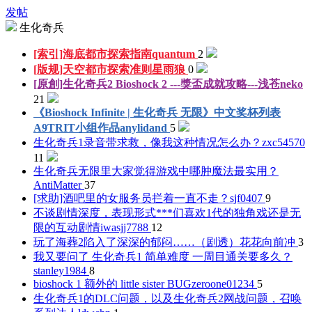
发帖
生化奇兵
[索引]海底都市探索指南
quantum
2
[版规]天空都市探索准则
星雨狼
0
[原創]生化奇兵2 Bioshock 2 ---獎盃成就攻略---
浅苍neko
21
《Bioshock Infinite | 生化奇兵 无限》中文奖杯列表
A9TRIT小组作品
anylidand
5
生化奇兵1录音带求救，像我这种情况怎么办？
zxc54570
11
生化奇兵无限里大家觉得游戏中哪肿魔法最实用？
AntiMatter
37
[求助]酒吧里的女服务员拦着一直不走？
sjf0407
9
不谈剧情深度，表现形式***们喜欢1代的独角戏还是无
限的互动剧情
iwasjj7788
12
玩了海葬2陷入了深深的郁闷……（剧透）
花花向前冲
3
我又要问了 生化奇兵1 简单难度 一周目通关要多久？
stanley1984
8
bioshock 1 额外的 little sister BUG
zeroone01234
5
生化奇兵1的DLC问题，以及生化奇兵2网战问题，召唤