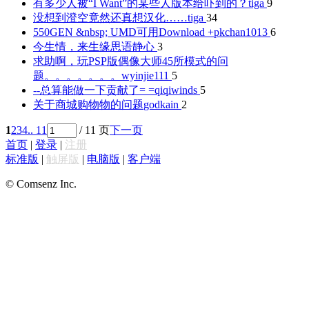
有多少人被“I Want”的某些人版本给吓到的？
tiga
9
没想到澄空竟然还真想汉化……
tiga
34
550GEN &nbsp; UMD可用Download +
pkchan1013
6
今生情，来生缘
思语静心
3
求助啊，玩PSP版偶像大师45所模式的问
题。。。。。。。
wyinjie111
5
--总算能做一下贡献了= =
qiqiwinds
5
关于商城购物物的问题
godkain
2
1
2
3
4
.. 11
/ 11 页
下一页
首页
|
登录
|
注册
标准版
|
触屏版
|
电脑版
|
客户端
© Comsenz Inc.