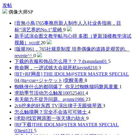
发帖
偶像大师SP
[音無小鳥]765事務所新人制作人入社业务指南，目
标“演艺界的No.1”
星崎
9
新手试演会图文教学帖与心得 多图（更新顶楼教学演试
视频）
vccdf
20
[版规]961，765社规章制度 培养偶像的道路是艰苦的。
reverie^^
0
下载的衣服和饰品怎么用？？？
dxgundam01
5
救命啊，一进试镜大会就死机
kevin8210
3
[BT+RF网盘] THE IDOLM@STER MASTER SPECIAL
04 (tta+cue+ジャケット)
觉醒美希
8
蜘蛛侠什么的都弱爆了_你见过蜘蛛猫吗
磐凤童薰
1
求助季节活动怎么触发
100525401
4
有关能力不提升问题。
aynmr1986
23
2ch挖来的好东西 TV演出律子无眼镜
琴酒
3
怎么触摸啊？完全不会
洛可可骑士
4
[求助]找官网原图一张
天壌の劫火
9
[RF下载]THE IDOLM@STER MASTER SPECIAL
03
test121
5