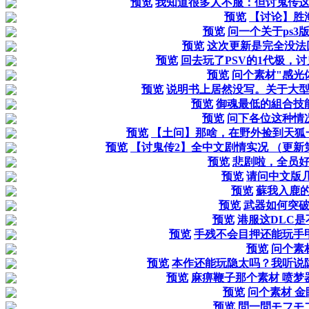
预览
我知道很多人不服：但讨鬼传
预览
【讨论】胜
预览
问一个关于ps3
预览
这次更新是完全没法回
预览
回去玩了PSV的1代极，
预览
问个素材"感光体
预览
说明书上居然没写。关于大
预览
御魂最低的組合技
预览
问下各位这种情
预览
【土问】那啥，在野外捡到天狐
预览
【讨鬼传2】全中文剧情实况 （更
预览
悲剧啦，全员
预览
请问中文版
预览
蘇我入鹿
预览
武器如何突
预览
港服这DLC
预览
手残不会目押还能玩手
预览
问个素
预览
本作还能玩隐太吗？我听说
预览
麻痹鞭子那个素材 喷梦
预览
问个素材 
预览
問一問モフモ