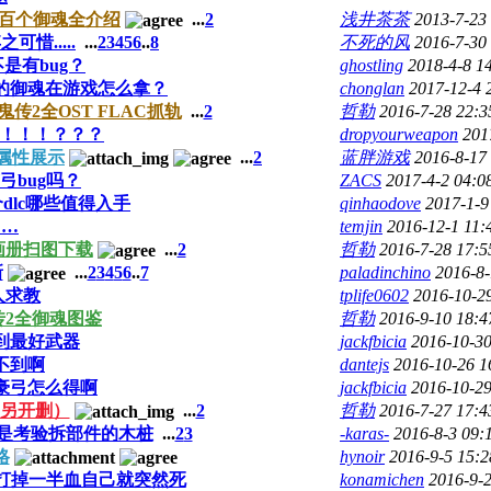
03 两百个御魂全介绍
...
2
浅井茶茶
2013-7-23
惜.....
...
2
3
4
5
6
..
8
不死的风
2016-7-30
是有bug？
ghostling
2018-4-8 1
的御魂在游戏怎么拿？
chonglan
2017-12-4 
传2全OST FLAC抓轨
...
2
哲勒
2016-7-28 22:3
版！！！？？？
dropyourweapon
201
属性展示
...
2
蓝胖游戏
2016-8-17
弓bug吗？
ZACS
2017-4-2 04:0
dlc哪些值得入手
qinhaodove
2017-1-9
白…
temjin
2016-12-1 11:
画册扫图下载
...
2
哲勒
2016-7-28 17:5
新
...
2
3
4
5
6
..
7
paladinchino
2016-8-
人求教
tplife0602
2016-10-2
传2全御魂图鉴
哲勒
2016-9-10 18:4
到最好武器
jackfbicia
2016-10-30
不到啊
dantejs
2016-10-26 1
豪弓怎么得啊
jackfbicia
2016-10-29
（另开删）
...
2
哲勒
2016-7-27 17:4
就是考验拆部件的木桩
...
2
3
-karas-
2016-8-3 09:
格
hynoir
2016-9-5 15:2
S打掉一半血自己就突然死
konamichen
2016-9-2