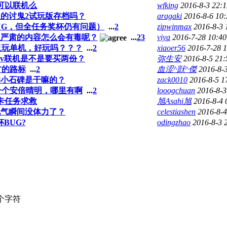
可以联机么
wfking
2016-8-3 22:1
版的讨鬼2试玩版存档吗？
aragaki
2016-8-6 10:
UG，但全任务奖杯仍有问题）
...
2
zipwinmax
2016-8-3 
么严肃的内容怎么会有毒呢？
...
2
3
viya
2016-7-28 10:40
只玩单机，好玩吗？？？
...
2
xiaoer56
2016-7-28 
sv联机是不是要买两份？
弥生安
2016-8-5 21:
方的路标
...
2
血涩^獃^傑
2016-8-
的小石碑是干嘛的？
zack0010
2016-8-5 1
一个安倍晴明，哪里有啊
...
2
looogchuan
2016-8-3
卡任务求救
旭Asahi旭
2016-8-4 
地气瞬间没体力了？
celestiashen
2016-8-4
BUG?
odingzhao
2016-8-3 
个字符