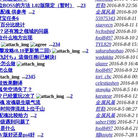
OSS的方法 1.02版限定（暂时）
...
2
3
哲勒
2016-8-9 22:56
配魂 供参考
...
2
金属风暴
2016-8-10
财宝任务6
55975343
2016-8-11
出百分比统计
xiaoyecn
2016-8-11 1
成？还有雅之领域的问题
lycfoxbird
2016-8-10 
在什么地方出现
fool8497
2016-8-10 
...
2
3
4
TYL829
2016-8-8 15
攻略(8.10更新第二回)
...
2
sakurahaohao
2016-7
仇討ち』這個任務[已解決]
wadakita
2016-8-10 
务怎么做
alazee
2016-8-9 16:4
怎么做
fool8497
2016-8-9 22
...
2
3
4
5
iori_cbc
2016-8-6 00
技效果翻译
celestiashen
2016-8-9
狐凭空消失了？
stongka
2016-8-5 14:
？已经重玩2次了
...
2
karatear
2016-8-6 12
魂 攻魂吸生吸气流
金属风暴
2016-8-8 
天时间弹流战上位千山
哲勒
2016-8-5 08:27
配魂比较给力
...
2
金属风暴
2016-8-2 
升级遇到问题了
saber1986
2016-8-7 
リ是什么
fool8497
2016-8-6 21
V版好还是ps4好
...
2
猫knight
2016-7-28 1