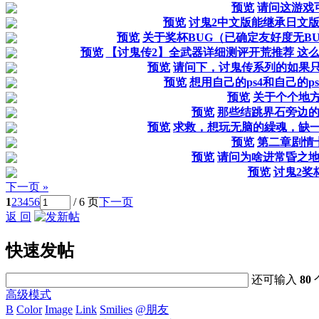
预览
请问这游戏
预览
讨鬼2中文版能继承日文
预览
关于奖杯BUG（已确定友好度无B
预览
【讨鬼传2】全武器详细测评开荒推荐 这
预览
请问下，讨鬼传系列的如果
预览
想用自己的ps4和自己的p
预览
关于个个地
预览
那些结跳界石旁边
预览
求救，想玩无脑的繰魂，缺
预览
第二章剧情
预览
请问为啥进常昏之
预览
讨鬼2奖杯
下一页 »
1
2
3
4
5
6
/ 6 页
下一页
返 回
快速发帖
还可输入
80
高级模式
B
Color
Image
Link
Smilies
@朋友