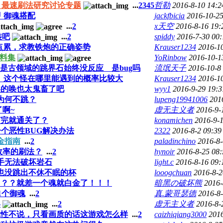
欢 最速刷法研究讨论专题
...
2
3
4
5
哲勒
2016-8-10 14:2
甲 御魂搭配
jackfbicia
2016-10-25
...
2
x天空
2016-8-16 19:
裝吧
...
2
spiddy
2016-7-30 00:
有点累，求教铁炮的正确姿势
Krauser1234
2016-1
資料集
YoRinbow
2016-10-1
是古领域的跳界石始终没反应 是bug吗
流氓天子
2016-10-8
走）这个怪在哪里能遇到的概率比较大
Krauser1234
2016-10
唤的唤也太鬼畜了吧
wyy1
2016-9-29 19:3
为何不跳？
lupeng19941006
201
了啊~
虚无主义者
2016-9-
打完就通关了？
konamichen
2016-9-
一个恶性BUG解决办法
2322
2016-8-2 09:39
金指南
...
2
paladinchino
2016-8-
有效率的刷法？
...
2
hynoir
2016-8-25 08:
手无法破坏岩石
light.c
2016-8-16 09:
也没跳出不休不眠的杯
looogchuan
2016-8-2
？？？就差一个魂就白金了！！！
暗黑の破坏熊
2016-
1个御魂
...
2
真.蒙哥瑟德
2016-8-
容
...
2
虚无主义者
2016-8-
戏性不说，只看画质的话这游戏怎么样
...
2
caizhiqiang3000
2016