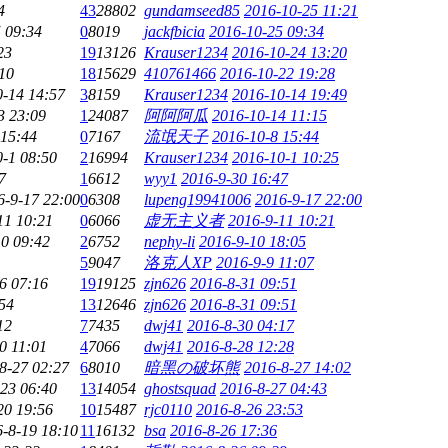
4
43
28802
gundamseed85
2016-10-25 11:21
 09:34
0
8019
jackfbicia
2016-10-25 09:34
23
19
13126
Krauser1234
2016-10-24 13:20
10
18
15629
410761466
2016-10-22 19:28
0-14 14:57
3
8159
Krauser1234
2016-10-14 19:49
3 23:09
1
24087
阿阿阿瓜
2016-10-14 11:15
 15:44
0
7167
流氓天子
2016-10-8 15:44
-1 08:50
2
16994
Krauser1234
2016-10-1 10:25
7
1
6612
wyy1
2016-9-30 16:47
6-9-17 22:00
0
6308
lupeng19941006
2016-9-17 22:00
11 10:21
0
6066
虚无主义者
2016-9-11 10:21
10 09:42
2
6752
nephy-li
2016-9-10 18:05
5
9047
洛克人ΧΡ
2016-9-9 11:07
6 07:16
19
19125
zjn626
2016-8-31 09:51
54
13
12646
zjn626
2016-8-31 09:51
12
7
7435
dwj41
2016-8-30 04:17
0 11:01
4
7066
dwj41
2016-8-28 12:28
8-27 02:27
6
8010
暗黑の破坏熊
2016-8-27 14:02
23 06:40
13
14054
ghostsquad
2016-8-27 04:43
20 19:56
10
15487
rjc0110
2016-8-26 23:53
-8-19 18:10
11
16132
bsa
2016-8-26 17:36