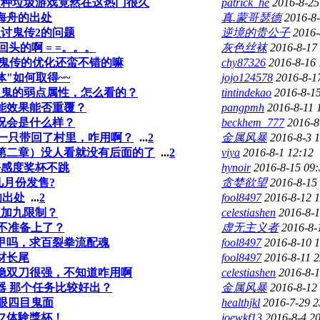
这种垃圾游戏竟然在这热门很久
patrick_he
2016-8-25
海舟的出处
真.蒙哥瑟德
2016-8-
版讨鬼传2的问题
逆境的贵公子
2016-
头的啊 = =。。。
灰色丝袜
2016-8-17
讨鬼传的优化还蛮不错的嘛
chy87326
2016-8-16 
"如何取得~~
jojo124578
2016-8-1
型鬼的弱点属性，怎么看的？
tintindekao
2016-8-1
能效果能否重覆？
pangpmh
2016-8-11 
况会是什么样？
beckhem_777
2016-8
一只带回了村里，咋用啊？
...
2
金属风暴
2016-8-3 
新第二章）没人看就没有后面的了
...
2
viya
2016-8-1 12:12
好感度奖杯不跳
hynoir
2016-8-15 09:
几月份发售?
贪婪欲望
2016-8-15
的出处
...
2
fool8497
2016-8-12 
破加九限制？
celestiashen
2016-8-1
是不准备上了？
虚无主义者
2016-8-
甲吗，求百裂拳流配魂
fool8497
2016-8-10 
材长尾
fool8497
2016-8-11 2
隐双刀很强，不知道咋用啊
celestiashen
2016-8-1
器 那个任务比较好出？
金属风暴
2016-8-12
金眼四目鬼面
healthjkl
2016-7-29 2
フ体験獎杯！
joewkf13
2016-8-4 2