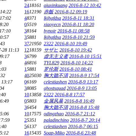
24
18161
qiuxinkuang
2016-8-12 10:42
 14:22
16
12190
赤飯
2016-8-12 09:19
 17:02
4
8371
lkjhgfdsa
2016-8-11 18:31
8:20
0
5519
xiaoyecn
2016-8-11 18:20
17:10
3
8164
hynoir
2016-8-11 08:58
20:57
3
5881
lkjhgfdsa
2016-8-10 21:59
:43
37
21950
2322
2016-8-10 19:49
-28 11:13
12
18159
サザヒ
2016-8-10 19:42
09:17
3
6799
虚无主义者
2016-8-10 15:51
8
4
6816
TYL829
2016-8-10 14:22
:03
1
5881
罗伦斯
2016-8-10 08:41
:32
40
25030
胸大聽不清
2016-8-9 17:54
 13:17
0
6169
celestiashen
2016-8-9 13:17
04
3
8085
ghostsquad
2016-8-9 13:05
:40
10
13858
2322
2016-8-8 17:57
16:49
0
5803
金属风暴
2016-8-8 16:49
3
6454
胸大聽不清
2016-8-8 15:48
15:06
10
17575
odingzhao
2016-8-7 21:12
17:59
2
5351
paladinchino
2016-8-7 20:14
:40
5
6137
celestiashen
2016-8-7 06:15
5:12
16
15435
Soap-Miko
2016-8-6 23:48