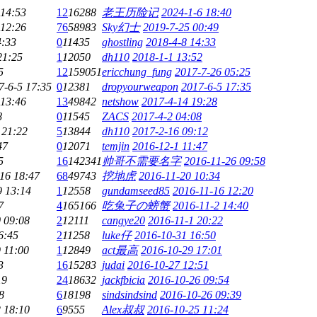
 14:53
12
16288
老王历险记
2024-1-6 18:40
 12:26
76
58983
Sky幻士
2019-7-25 00:49
4:33
0
11435
ghostling
2018-4-8 14:33
21:25
1
12050
dh110
2018-1-1 13:52
5
12
159051
ericchung_fung
2017-7-26 05:25
7-6-5 17:35
0
12381
dropyourweapon
2017-6-5 17:35
 13:46
13
49842
netshow
2017-4-14 19:28
8
0
11545
ZACS
2017-4-2 04:08
 21:22
5
13844
dh110
2017-2-16 09:12
47
0
12071
temjin
2016-12-1 11:47
5
16
142341
帅哥不需要名字
2016-11-26 09:58
16 18:47
68
49743
挖地虎
2016-11-20 10:34
9 13:14
1
12558
gundamseed85
2016-11-16 12:20
7
4
165166
吃兔子の螃蟹
2016-11-2 14:40
 09:08
2
12111
cangye20
2016-11-1 20:22
6:45
2
11258
luke仔
2016-10-31 16:50
 11:00
1
12849
act最高
2016-10-29 17:01
3
16
15283
judai
2016-10-27 12:51
19
24
18632
jackfbicia
2016-10-26 09:54
8
6
18198
sindsindsind
2016-10-26 09:39
 18:10
6
9555
Alex叔叔
2016-10-25 11:24