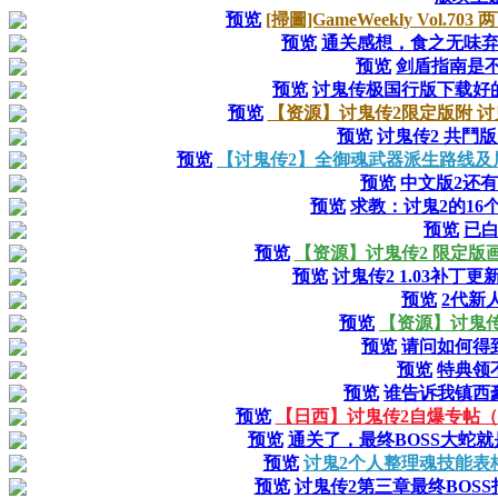
预览
[掃圖]GameWeekly Vol.7
预览
通关感想，食之无味弃之可
预览
剑盾指南是不
预览
讨鬼传极国行版下载好
预览
【资源】讨鬼传2限定版附 讨鬼
预览
讨鬼传2 共鬥
预览
【讨鬼传2】全御魂武器派生路线及
预览
中文版2还有
预览
求教：讨鬼2的16个
预览
已
预览
【资源】讨鬼传2 限定版
预览
讨鬼传2 1.03补丁更
预览
2代新
预览
【资源】讨鬼
预览
请问如何得
预览
特典领
预览
谁告诉我镇西
预览
【日西】讨鬼传2自爆专帖
预览
通关了，最终BOSS大蛇
预览
讨鬼2个人整理魂技能表
预览
讨鬼传2第三章最终BOS