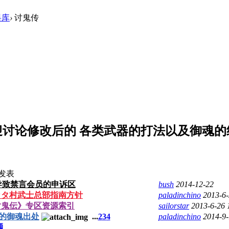
料库
›
讨鬼传
迎讨论修改后的 各类武器的打法以及御魂的
发表
导致禁言会员的申诉区
bush
2014-12-22
タカタ村武士总部指南方针
paladinchino
2013-6-
《討鬼伝》专区资源索引
sailorstar
2013-6-26 
加的御魂出处
...
2
3
4
paladinchino
2014-9-
题