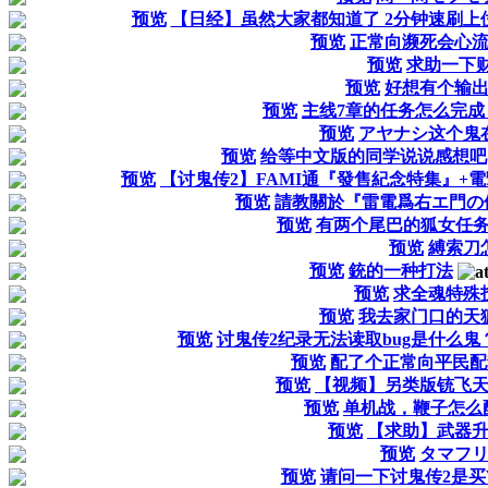
预览
【日经】虽然大家都知道了 2分钟速刷上位B
预览
正常向濒死会心流
预览
求助一下
预览
好想有个输
预览
主线7章的任务怎么完
预览
アヤナシ这个鬼
预览
给等中文版的同学说说感想吧
预览
【讨鬼传2】FAMI通『發售紀念特集』+電撃
预览
請教關於『雷電爲右エ門の
预览
有两个尾巴的狐女任
预览
縛索刀
预览
銃的一种打法
预览
求全魂特殊
预览
我去家门口的天
预览
讨鬼传2纪录无法读取bug是什么鬼
预览
配了个正常向平民配
预览
【视频】另类版铳飞
预览
单机战，鞭子怎么
预览
【求助】武器
预览
タマフ
预览
请问一下讨鬼传2是买