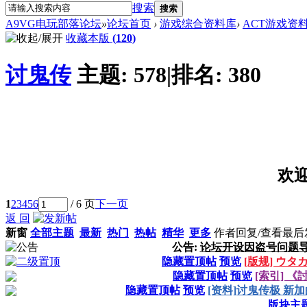
搜索
搜索
A9VG电玩部落论坛
»
论坛首页
›
游戏综合资料库
›
ACT游戏资
收藏本版
(
120
)
讨鬼传
主题:
578
|
排名:
380
欢
1
2
3
4
5
6
/ 6 页
下一页
返 回
新窗
全部主题
最新
热门
热帖
精华
更多
作者
回复/查看
最后
公告:
论坛开设因盗号问题
隐藏置顶帖
预览
[版规] ウ
隐藏置顶帖
预览
[索引] 
隐藏置顶帖
预览
[资料]讨鬼传极 新
版块主