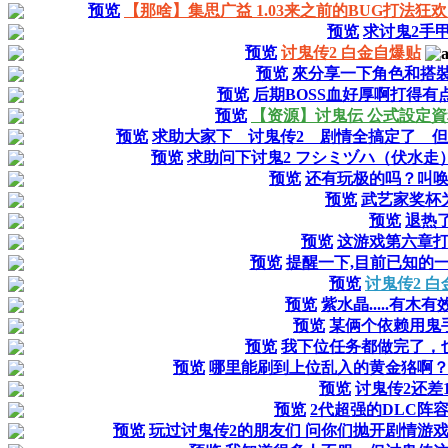
预览
【那啥】集思广益 1.03来之前的BUG打法狂
预览
求讨鬼2手
预览
讨鬼传2 白金自爆贴
预览
來分享一下角色和搭
预览
后期BOSS血好厚啊打得
预览
【资源】讨鬼伝 公式設定
预览
求助大家下 讨鬼传2 剧情全搞定了 但
预览
求助问下讨鬼2 フシミヅハ（伏水
预览
还有玩极的吗？叫
预览
武艺家奖杯
预览
退热
预览
这游戏第六章
预览
提醒一下,目前已知的
预览
讨鬼传2 白
预览
紫水晶.....有木
预览
某俩个依赖用鬼
预览
我下位任务都做完了，
预览
哪里能刷到上位乱入的黄金狢啊
预览
讨鬼传2还差
预览
2代超强的DLC阵
预览
玩过讨鬼传2的朋友们 问你们抛开剧情游