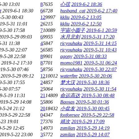
5-30 13:01
8
7635
心弦
2019-6-2 18:36
t
2019-6-1 18:30
6
6728
husband_cat
2019-6-2 17:40
-5-30 00:43
12
9997
kkliu
2019-6-2 13:05
19-5-31 11:01
2
6215
kkliu
2019-6-2 12:50
9-5-30 17:58
7
10089
宇宙小圆子
2019-6-1 20:59
2019-5-29 09:03
6
9955
水月北剑
2019-5-31 17:20
5-31 11:38
4
5847
ricyouhaku
2019-5-31 14:15
19-5-30 22:07
5
6585
ricyouhaku
2019-5-31 10:43
9-5-28 22:58
8
9901
agony
2019-5-31 08:33
2019-1-2 17:10
8
7701
momo1981
2019-5-31 06:24
19-5-30 07:46
5
8756
ricyouhaku
2019-5-30 22:07
2019-5-29 09:12
12
10012
waterfire
2019-5-30 20:06
9-5-30 17:55
2
4857
梦大汉
2019-5-30 18:36
5-30 07:57
2
5064
ricyouhaku
2019-5-30 11:54
9-5-19 11:31
21
14809
命运高达
2019-5-30 08:48
2019-5-29 14:08
5
5806
Baosas
2019-5-30 01:36
9-5-24 21:12
20
18432
小盆友
2019-5-30 00:45
019-5-29 22:58
0
4347
foxforesee
2019-5-29 22:58
-23 19:01
7
7376
靖次
2019-5-29 17:09
-5-29 12:45
1
4973
zsmilan
2019-5-29 14:19
2019-5-22 23:00
3
5772
zsmilan
2019-5-29 14:07