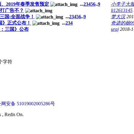
、2019年春季发售预定
...
2
3
4
5
6
..
9
小李子大
打广告不？
li12613145
三国:全面战争！
...
2
3
4
5
6
..
9
梦大汉
201
国》正式公布！
...
2
3
4
奇迹的杨9
：三国》公布
uraj
2018-1
个字符
网安备 51019002005286号
s , Redis On.