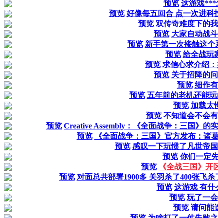
预览
这游戏**
预览
好像每五回合 点一次进科
预览
双传奇难度下的我
预览
大家自动战斗
预览
新手第一次接触这个
预览
给全战玩
预览
求信心求介绍：
预览
关于招降的问
预览
细作有
预览
五年前的老机还能玩
预览
加载太
预览
不知道会不会有
预览
Creative Assembly：《全面战争：三
预览
《全面战争：三国》官方发布：诸
预览
感叹一下玩惯了凡世帝国
预览
你们一定
预览
《全战三国》开
预览
对面总共部署1900多 关羽杀了400张
预览
这游戏 有什
预览
玩了一会
预览
请问能
预览
为啥打了一仗失败之