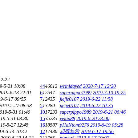
12-22
9-5-21 10:08
44
46612
wrinidayed
2020-7-17 12:20
2019-6-13 22:01
6
12547
superpippo1989
2019-7-10 19:25
9-6-17 09:55
7
12435
jiejie0107
2019-6-22 11:58
2019-5-27 08:38
5
13280
jiejie0107
2019-6-22 10:35
019-5-31 01:40
10
17233
superpippo1989
2019-6-21 06:46
19-5-31 08:30
15
35233
yefan88
2019-6-20 23:00
19-5-27 12:45
16
18587
pHaNtom9276
2019-6-19 05:28
19-6-14 10:42
12
17486
起落無常
2019-6-17 19:56
2019-5-29 14:12
3
13765
mayar1
2019-6-17 19:07