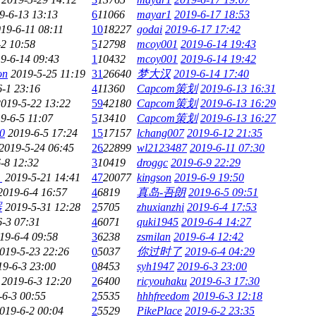
9-6-13 13:13
6
11066
mayar1
2019-6-17 18:53
19-6-11 08:11
10
18227
godai
2019-6-17 17:42
-2 10:58
5
12798
mcoy001
2019-6-14 19:43
9-6-14 09:43
1
10432
mcoy001
2019-6-14 19:42
on
2019-5-25 11:19
31
26640
梦大汉
2019-6-14 17:40
6-1 23:16
4
11360
Capcom策划
2019-6-13 16:31
2019-5-22 13:22
59
42180
Capcom策划
2019-6-13 16:29
9-6-5 11:07
5
13410
Capcom策划
2019-6-13 16:27
0
2019-6-5 17:24
15
17157
lchang007
2019-6-12 21:35
2019-5-24 06:45
26
22899
wl2123487
2019-6-11 07:30
-8 12:32
3
10419
droggc
2019-6-9 22:29
阳
2019-5-21 14:41
47
20077
kingson
2019-6-9 19:50
2019-6-4 16:57
4
6819
真岛-吾朗
2019-6-5 09:51
器
2019-5-31 12:28
2
5705
zhuxianzhi
2019-6-4 17:53
6-3 07:31
4
6071
quki1945
2019-6-4 14:27
19-6-4 09:58
3
6238
zsmilan
2019-6-4 12:42
019-5-23 22:26
0
5037
你过时了
2019-6-4 04:29
19-6-3 23:00
0
8453
syh1947
2019-6-3 23:00
2019-6-3 12:20
2
6400
ricyouhaku
2019-6-3 17:30
-6-3 00:55
2
5535
hhhfreedom
2019-6-3 12:18
019-6-2 00:04
2
5529
PikePlace
2019-6-2 23:35