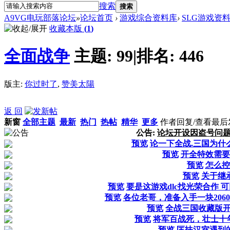
搜索
搜索
A9VG电玩部落论坛
»
论坛首页
›
游戏综合资料库
›
SLG游戏资
收藏本版
(
1
)
全面战争
主题:
99
|
排名:
446
版主:
你过时了
,
赞美太陽
返 回
新窗
全部主题
最新
热门
热帖
精华
更多
作者
回复/查看
最后
公告:
论坛开设因盗号问
预览
论一下全战.三国为什
预览
开全特效需要
预览
怎么控
预览
关于继
预览
要是这游戏dlc找光荣合作
预览
各位老哥，准备入手一块206
预览
全战三国收藏版
预览
将军百战死，壮士十
预览
匡扶汉室遇到