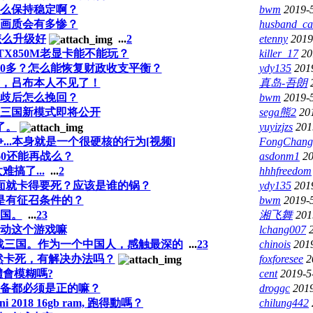
么保持稳定啊？
bwm
2019-
画质会有多惨？
husband_ca
怎么升级好
...
2
etenny
2019
GTX850M老显卡能不能玩？
killer_17
20
00多？怎么能恢复财政收支平衡？
ydy135
201
，吕布本人不见了！
真岛-吾朗
歧后怎么挽回？
bwm
2019-
三国新模式即将公开
sega熊2
20
了。
yuyizjzs
201
..本身就是一个很硬核的行为[视频]
FongChang
tx960还能再战么？
asdonm1
20
搞了...
...
2
hhhfreedom
面就卡得要死？应该是谁的锅？
ydy135
201
是有征召条件的？
bwm
2019-
三国。
...
2
3
湘飞舞
201
动这个游戏嘛
lchang007
战三国。作为一个中国人，感触最深的
...
2
3
chinois
201
依然卡死，有解决办法吗？
foxforesee
2
會模糊嗎?
cent
2019-5
备都必须是正的嘛？
droggc
2019
 2018 16gb ram, 跑得動嗎？
chilung442