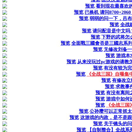
预览
看到现在最喜欢的
预览
已换机 请问8700+20
预览
弱弱的问一下，吕布
预览
全战
预览
请问配音是中文吗
预览
下野的武将怎
预览
全面戰三國會否是三國志系
预览
无修改刘备一
预览
游戏本
预览
从来没玩过pc游戏的请教
预览
有没有较为完
预览
《全战三国》自曝集
预览
有修改立
预览
求教事
预览
有没有离间
预览
游戏中如何
预览
《全战三国
预览
公孙瓒可以正常抓太
预览
这游戏的内政，是不是跟
预览
关于镜头的问
预览
【自制整合】全战系