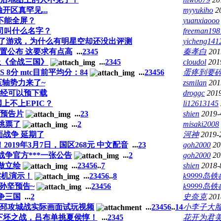
开区真罕见...
myyukiho
2
不能全屏？
yuanxiaooo
司叫什么名字？
freeman198
了游戏，为什么有明星空却还没出评测
yicheng141
置公布 这要求有点高
...
2
3
4
5
秦孝白
201
上《全战三国》
...
2
3
4
5
cloudol
201
S 8分 mtc目前平均分：84
...
2
3
4
5
6
蛋疼到要
轴势力来了~
zsmilan
201
经可以预下载
droggc
2019
上不上EPIC？
li12613145
侯预告片
...
2
3
shien
2019-
跳票了
...
2
misaki2008
面战争 延期了
河神
2019-
19年3月7日，国区268元 中文配音
...
2
3
goh2000
20
战争官方***一张公告
...
2
goh2000
20
做立绘
...
2
3
4
5
6
..
7
shien
2018-
实机演示！
...
2
3
4
5
6
..
8
k9999岛铁
孙坚预告~
...
2
3
4
5
6
k9999岛铁
争三国
...
2
史奈克
201
操下邳攻城战实际画面试玩视频
...
2
3
4
5
6
..
14
小李子大
下坯之战，吕布单挑夏侯惇！
...
2
3
4
5
花开为君