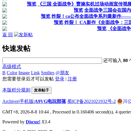
预览
《三国 全面战争》曹操实机过场动画宣传视频
预览
全面战争三国会在国内
预览
炸裂！ca公布全面战争系列最新作——
预览
炸裂！ CA新作《全面战争：三
预览
《全面战争
返 回
快速发帖
还可输入
80
高级模式
B
Color
Image
Link
Smilies
@朋友
您需要登录后才可以发帖
登录
|
注册
本版积分规则
发表帖子
Archiver
|
手机版
|
A9VG电玩部落
蜀ICP备2021021932号-2
川公
GMT+8, 2026-8-8 10:44
, Processed in 0.160406 second(s), 4 querie
Powered by
Discuz!
X3.4