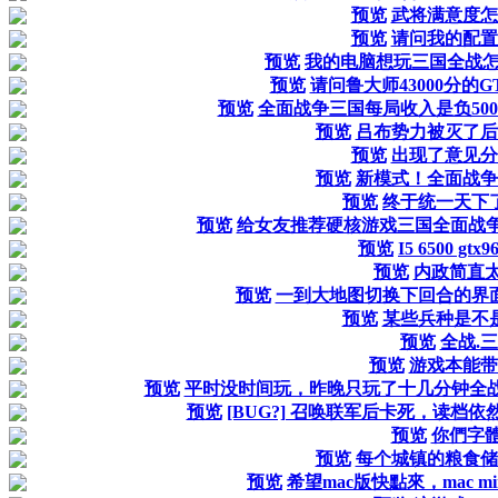
预览
武将满意度怎
预览
请问我的配置
预览
我的电脑想玩三国全战
预览
请问鲁大师43000分的
预览
全面战争三国每局收入是负50
预览
吕布势力被灭了后
预览
出现了意见分
预览
新模式！全面战争
预览
终于统一天下
预览
给女友推荐硬核游戏三国全面战争.
预览
I5 6500 g
预览
内政简直太难
预览
一到大地图切换下回合的界
预览
某些兵种是不
预览
全战.
预览
游戏本能带
预览
平时没时间玩，昨晚只玩了十几分钟全
预览
[BUG?] 召唤联军后卡死，读档
预览
你們字體
预览
每个城镇的粮食储
预览
希望mac版快點來，mac mini