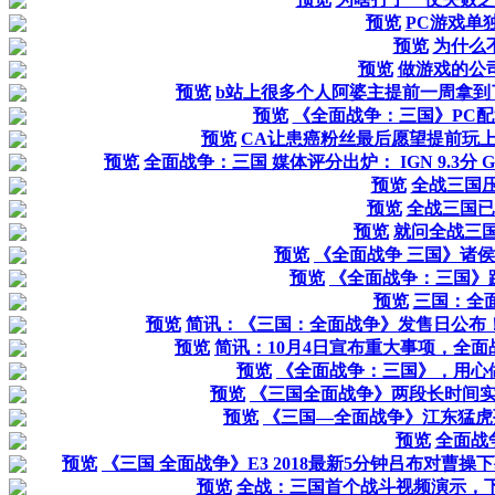
预览
PC游戏单独
预览
为什么
预览
做游戏的公
预览
b站上很多个人阿婆主提前一周拿到
预览
《全面战争：三国》PC配
预览
CA让患癌粉丝最后愿望提前玩
预览
全面战争：三国 媒体评分出炉： IGN 9.3分 G
预览
全战三国压
预览
全战三国已
预览
就问全战三国
预览
《全面战争 三国》诸
预览
《全面战争：三国》
预览
三国：全
预览
简讯：《三国：全面战争》发售日公布！20
预览
简讯：10月4日宣布重大事项，全面
预览
《全面战争：三国》，用心
预览
《三国全面战争》两段长时间
预览
《三国—全面战争》江东猛虎
预览
全面战
预览
《三国 全面战争》E3 2018最新5分钟吕布对曹
预览
全战：三国首个战斗视频演示，