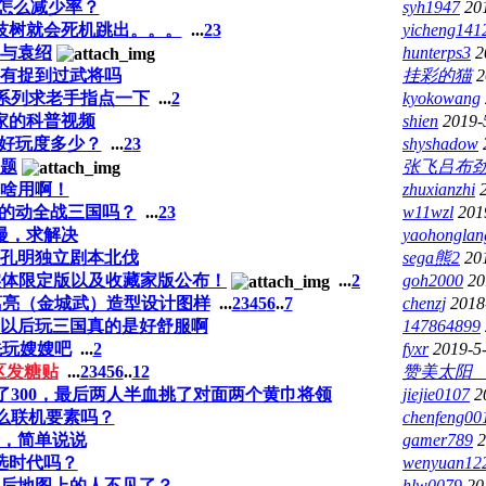
*怎么减少率？
syh1947
20
技树就会死机跳出。。。
...
2
3
yicheng141
与袁绍
hunterps3
2
有捉到过武将吗
挂彩的猫
2
系列求老手指点一下
...
2
kyokowang
家的科普视频
shien
2019-
好玩度多少？
...
2
3
shyshadow
题
张飞吕布
啥用啊！
zhuxianzhi
的动全战三国吗？
...
2
3
w11wzl
201
慢，求解决
yaohonglan
孔明独立剧本北伐
sega熊2
20
国》的实体限定版以及收藏家版公布！
...
2
goh2000
20
葛亮（金城武）造型设计图样
...
2
3
4
5
6
..
7
chenzj
2018
以后玩三国真的是好舒服啊
147864899
先玩嫂嫂吧
...
2
fyxr
2019-5
区发糖贴
...
2
3
4
5
6
..
12
赞美太
飞杀了300，最后两人半血挑了对面两个黄巾将领
jiejie0107
2
么联机要素吗？
chenfeng00
，简单说说
gamer789
2
选时代吗？
wenyuan12
后地图上的人不见了？
hlw0079
20