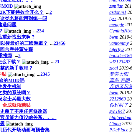
MOD
zsmilan
201
60 2K下能特效全开么？
...
2
asdonm1
20
这类名将能用到统一吗
fyxr
2019-6
建造问题
mengde
201
？
...
2
3
4
CynthiaNix
么重新找出来啊？
bwm
2019-
列以後最好的三國遊戲？
...
2
3
4
5
6
vantommy
回合吞并董先森
luferhyz
201
求推荐
...
2
boostlee186
怎么下载？
...
2
3
wl2123487
整的新手教程？
zicai
2019-6
中贴
...
2
3
4
5
赞美太
绘的MOD吗
真岛-吾朗
件发生机制
亲切亲切
之类的系统啊？
bwm
2019-
设定士兵最大数
2212869
20
》全成就领糖贴
你过时了
2
史慈了不用任何修改器
syh1947
20
官员能力值没啥关系。。。
hhhfreedom
题
Cinna
2019
列历代开场动画与预告集
PikePlace
2