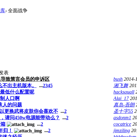
料库
›
全面战争
发表
题导致禁言会员的申诉区
bush
2014-
么不出主机版本。
...
2
3
4
5
湘飞舞
201
最低什么配置呢
hacksquall
制人口啊
Alai_17
201
承人的问题
真岛-吾朗
 可以更换武将皮肤你会喜欢不
...
2
圣十字55
2
0，请问450w电源能带动么？
...
2
asdonm1
20
开箱
...
2
cocatrice
20
年归！
...
2
jimziling
20
的迷之经历。。。
hhhfreedom