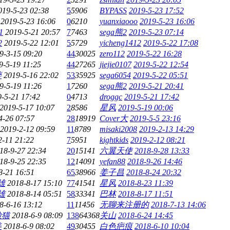
019-5-23 02:38
5
5906
BYPASS
2019-5-23 17:52
2019-5-23 16:06
0
6210
yuanxiaooo
2019-5-23 16:06
1
2019-5-21 20:57
7
7463
sega熊2
2019-5-23 07:14
2
2019-5-22 12:01
5
5729
yicheng1412
2019-5-22 17:08
9-3-15 09:20
44
30025
zero112
2019-5-22 16:28
9-5-19 11:25
44
27265
jiejie0107
2019-5-22 12:54
碎
2019-5-16 22:02
53
35925
sega6054
2019-5-22 05:51
9-5-19 11:26
1
7260
sega熊2
2019-5-21 20:41
-5-21 17:42
0
4713
droggc
2019-5-21 17:42
2019-5-17 10:07
2
8586
星风
2019-5-19 00:06
4-26 07:57
28
18919
Cover大
2019-5-5 23:16
2019-2-12 09:59
11
8789
misaki2008
2019-2-13 14:29
2-11 21:22
7
5951
kightkids
2019-2-12 08:21
18-9-27 22:34
20
15141
六翼天使
2018-9-28 13:33
18-9-25 22:35
12
14091
yefan88
2018-9-26 14:46
8-21 16:51
65
38966
姜子昌
2018-8-24 20:32
雄
2018-8-17 15:10
77
41541
星风
2018-8-23 11:39
雄
2018-8-14 05:51
58
33341
巴林
2018-8-17 11:51
8-6-16 13:12
11
11456
无聊来注册的
2018-7-13 14:06
脸猫
2018-6-9 08:09
138
64368
关山
2018-6-24 14:45
美
2018-6-9 08:02
49
30455
白色疤痕
2018-6-10 10:04