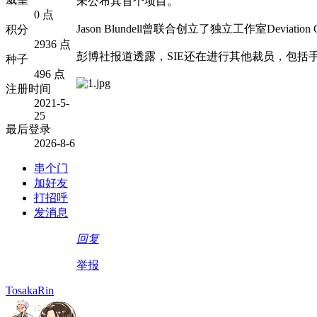
未公布其首个项目。
0 点
Jason Blundell曾联合创立了独立工作室Devia
积分
2936 点
彭博社报道透露，SIE还在进行其他裁员，包括
种子
496 点
注册时间
2021-5-
25
最后登录
2026-8-6
串个门
加好友
打招呼
发消息
回复
举报
TosakaRin