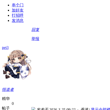
串个门
加好友
打招呼
发消息
回复
举报
pet3
悟道者
精华
0
帖子
发表于 2026-3-25 09:22 · 香港
|
显示全部