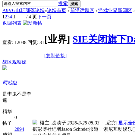
搜索
搜索
A9VG电玩部落论坛
»
论坛首页
›
前沿话题区
›
游戏业界新闻区
›
1
2
3
4
/ 4 页
下一页
返回列表
[业界]
SIE关闭旗下Dar
查看:
12038
|
回复:
31
[复制链接]
战区观察媴
网站组
是李鬼不是李
逵
精华
0
楼主
|
发表于 2026-3-25 08:33 · 北京
|
显示全
帖子
2894
据彭博社记者Jason Schreier报道，索尼互动娱乐
威望