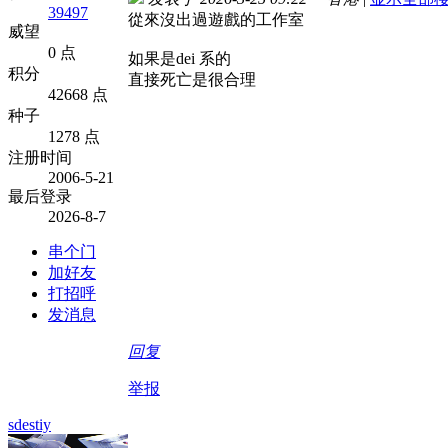
39497
從來沒出過遊戲的工作室
威望
0 点
如果是dei 系的
积分
直接死亡是很合理
42668 点
种子
1278 点
注册时间
2006-5-21
最后登录
2026-8-7
串个门
加好友
打招呼
发消息
回复
举报
sdestiy