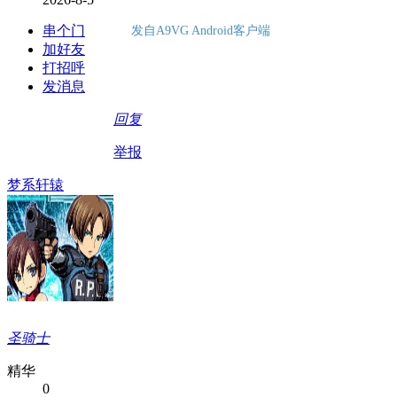
串个门
发自A9VG Android客户端
加好友
打招呼
发消息
回复
举报
梦系轩辕
圣骑士
精华
0