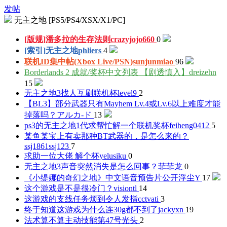
发帖
无主之地 [PS5/PS4/XSX/X1/PC]
[版规]潘多拉的生存法则
crazyjojo660
0
[索引]无主之地
phliers
4
联机ID集中帖(Xbox Live/PSN)
sunjunmiao
96
Borderlands 2 成就/奖杯中文列表 【剧透慎入】
dreizehn
15
无主之地3找人互刷联机杯
level9
2
【BL3】部分武器只有Mayhem Lv.4或Lv.6以上难度才能
掉落吗？
アルカ-ド
13
ps3的无主之地1代求帮忙解一个联机奖杯
feiheng0412
5
某鱼某宝上有卖那种BT武器的，是怎么来的？
ssj1861ssj123
7
求助一位大佬 解个杯
yelusiku
0
无主之地3声音突然消失是怎么回事？
菲菲龙
0
《小缇娜的奇幻之地》中文语音预告片公开
浮尘Y
17
这个游戏是不是很冷门？
visiontl
14
这游戏的支线任务烦到令人发指
cctvati
3
终于知道这游戏为什么连30g都不到了
jackyxn
19
法术算不算主动技能
第47号光头
2