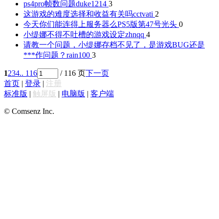
ps4pro帧数问题
duke1214
3
这游戏的难度选择和收益有关吗
cctvati
2
今天你们能连得上服务器么PS5版
第47号光头
0
小缇娜不得不吐槽的游戏设定
zhnqq
4
请教一个问题，小缇娜存档不见了，是游戏BUG还是
***作问题？
rain100
3
1
2
3
4
.. 116
/ 116 页
下一页
首页
|
登录
|
注册
标准版
|
触屏版
|
电脑版
|
客户端
© Comsenz Inc.