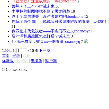
《丝之歌》速通成就的一点心得
centon
2
兽蝇卡了三个小时
滅末鬼
30
木甲林的制图师找不到了
屠龙阿彪
10
终于全结局通关，漫游者是神吧
bloodalone
15
连玩了两个周目，说说我对这游戏难度的看法
duwei2011
11
伪四锁末代裁决者——不贪刀不丈夫
conanosyq
0
腐汁泽和腐殖区怎么打通？
滅末鬼
3
100%完成度，收集品一图看清
conanosyq
7
1
2
3
4
.. 16
/ 16 页
下一页
首页
|
登录
|
注册
标准版
|
触屏版
|
电脑版
|
客户端
© Comsenz Inc.