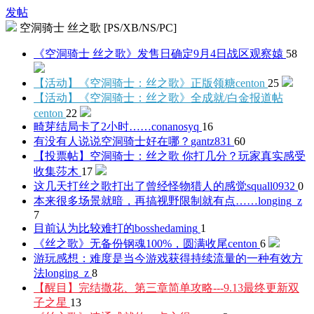
发帖
空洞骑士 丝之歌 [PS/XB/NS/PC]
《空洞骑士 丝之歌》发售日确定9月4日
战区观察媴
58
【活动】《空洞骑士：丝之歌》正版领糖
centon
25
【活动】《空洞骑士：丝之歌》全成就/白金报道帖
centon
22
畸芽结局卡了2小时……
conanosyq
16
有没有人说说空洞骑士好在哪？
gantz831
60
【投票帖】空洞骑士：丝之歌 你打几分？玩家真实感受
收集
莎木
17
这几天打丝之歌打出了曾经怪物猎人的感觉
squall0932
0
本来很多场景就暗，再搞视野限制就有点……
longing_z
7
目前认为比较难打的boss
hedaming
1
《丝之歌》无备份钢魂100%，圆满收尾
centon
6
游玩感想：难度是当今游戏获得持续流量的一种有效方
法
longing_z
8
【醒目】完结撒花、第三章简单攻略---9.13最终更新
双
子之星
13