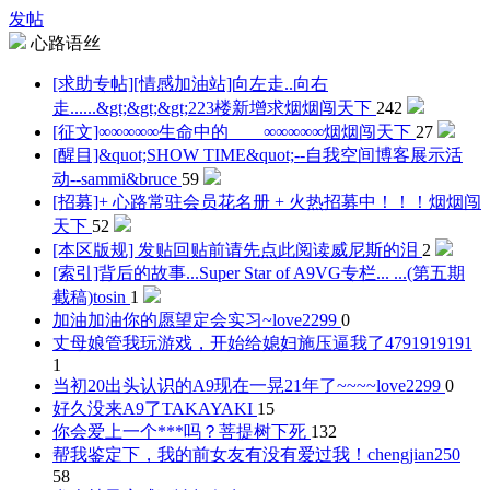
发帖
心路语丝
[求助专帖][情感加油站]向左走..向右
走......&gt;&gt;&gt;223楼新增求
烟烟闯天下
242
[征文]∞∞∞∞∞生命中的____∞∞∞∞∞
烟烟闯天下
27
[醒目]&quot;SHOW TIME&quot;--自我空间博客展示活
动--
sammi&bruce
59
[招募]+ 心路常驻会员花名册 + 火热招募中！！！
烟烟闯
天下
52
[本区版规] 发贴回贴前请先点此阅读
威尼斯的泪
2
[索引]背后的故事...Super Star of A9VG专栏... ...(第五期
截稿)
tosin
1
加油加油你的愿望定会实习~
love2299
0
丈母娘管我玩游戏，开始给媳妇施压逼我了
4791919191
1
当初20出头认识的A9现在一晃21年了~~~~
love2299
0
好久没来A9了
TAKAYAKI
15
你会爱上一个***吗？
菩提树下死
132
帮我鉴定下，我的前女友有没有爱过我！
chengjian250
58