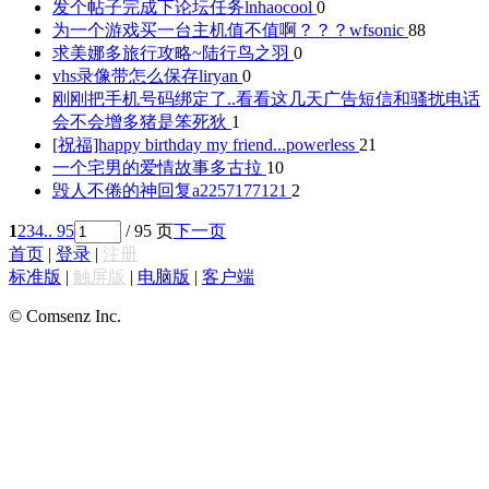
发个帖子完成下论坛任务
lnhaocool
0
为一个游戏买一台主机值不值啊？？？
wfsonic
88
求美娜多旅行攻略~
陆行鸟之羽
0
vhs录像带怎么保存
liryan
0
刚刚把手机号码绑定了..看看这几天广告短信和骚扰电话
会不会增多
猪是笨死狄
1
[祝福]happy birthday my friend...
powerless
21
一个宅男的爱情故事
多古拉
10
毁人不倦的神回复
a2257177121
2
1
2
3
4
.. 95
/ 95 页
下一页
首页
|
登录
|
注册
标准版
|
触屏版
|
电脑版
|
客户端
© Comsenz Inc.