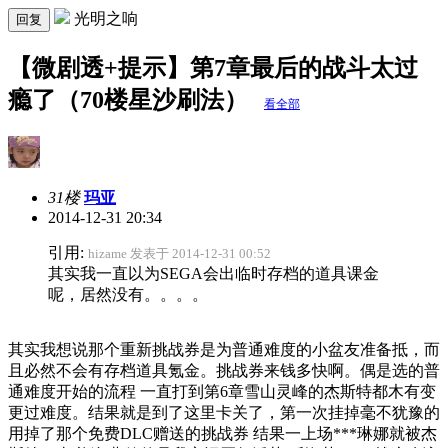
光明之响
回复
【微剧透+提示】第7章最后的战斗太过
瘾了（70楼星沙刷法）
看全部
31楼
玛亚
2014-12-31 20:34
引用:
hizame 发表于 2014-12-31 00:52
其实我一直以为SEGA会出临时存档的道具课金
呢，居然没有。。。。
其实我想说那个重新挑战券是为普通难度的小盆友准备抵，而
且必然不会有存档道具氪金。挑战券来钱多快啊
。偶是选的普
通难度开始的流程 一直打到第6章雪山灵峰的杰斯特都木有变
更过难度。结果就是到了这里卡关了，第一次挂掉毫不犹豫的
用掉了那个免费DLC赠送的挑战券 结果一上场***琳娜就被杰