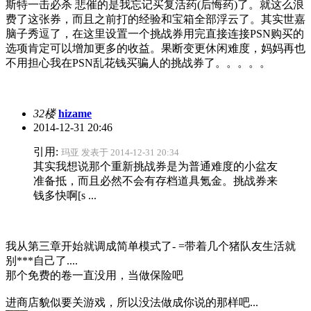
斯特一击必杀 悲催的是我忘记买复活药(后悔药)了。就这么浪
费了这张券，而且之前打的经验和宝箱全部浮云了
。其实世嘉
脑子秀逗了，在这里设置一个挑战券用完直接连接PSN购买的
选项肯定可以增加更多的收益
。果断变更休闲难度，妈妈再也
不用担心我在PSN乱花钱买骗人的挑战券了。。。。。
32楼
hizame
2014-12-31 20:46
引用:
玛亚 发表于 2014-12-31 20:34
其实我想说那个重新挑战券是为普通难度的小盆友
准备抵，而且必然不会有存档道具氪金。挑战券来
钱多快啊[s ...
我从第三章开始就调成简单模式了- =带着几个猪队友生活就
别***自己了....
那个免费的卷一直没用，当做保险吧
进商店貌似要关游戏，所以没法做成你说的那样吧...