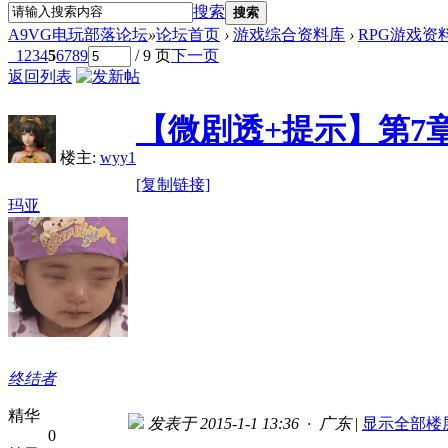
搜索
搜索
A9VG电玩部落论坛
»
论坛首页
›
游戏综合资料库
›
RPG游戏资
1
2
3
4
5
6
7
8
9
/ 9 页
下一页
返回列表
【微剧透+提示】第7
楼主:
wyy1
[复制链接]
玛亚
终结者
精华
发表于 2015-1-1 13:36 · 广东
|
显示全部楼
0