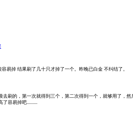
层
较容易掉 结果刷了几十只才掉了一个。昨晚已白金 不纠结了。
刷的，第一次就得到三个，第二次得到一个，就够用了，然后再也没刷过.
吧.........