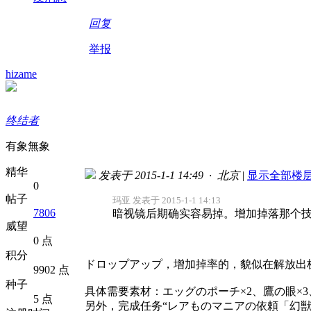
回复
举报
hizame
终结者
有象無象
精华
发表于 2015-1-1 14:49 · 北京
|
显示全部楼
0
帖子
玛亚 发表于 2015-1-1 14:13
7806
暗视镜后期确实容易掉。增加掉落那个技能
威望
0 点
积分
ドロップアップ，增加掉率的，貌似在解放出
9902 点
种子
具体需要素材：エッグのポーチ×2、鷹の眼×3
5 点
另外，完成任务“レアものマニアの依頼「幻獣