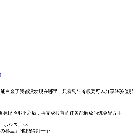
层
白金了我都没发现在哪里，只看到坐冷板凳可以分享经验值那 .
板凳经验那个之后，再完成拉普的任务能解放的炼金配方里
、ホシスナ×8
の秘宝」”也能得到一个