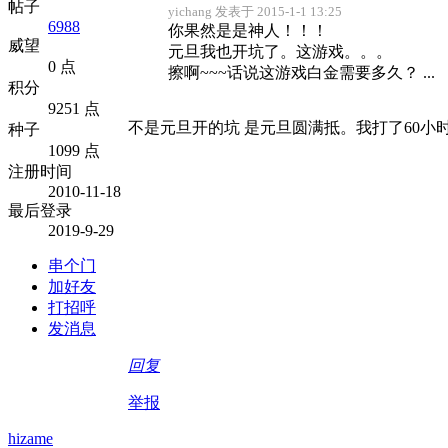
帖子
yichang 发表于 2015-1-1 13:25
6988
你果然是是神人！！！
威望
元旦我也开坑了。这游戏。。。
0 点
擦啊~~~话说这游戏白金需要多久？ ...
积分
9251 点
不是元旦开的坑 是元旦圆满抵。我打了60小
种子
1099 点
注册时间
2010-11-18
最后登录
2019-9-29
串个门
加好友
打招呼
发消息
回复
举报
hizame