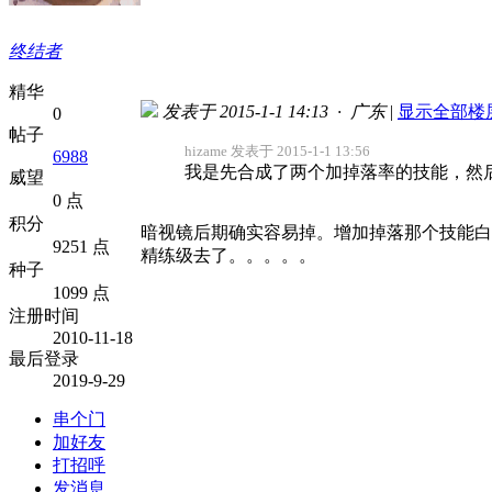
终结者
精华
发表于 2015-1-1 14:13 · 广东
|
显示全部楼
0
帖子
hizame 发表于 2015-1-1 13:56
6988
我是先合成了两个加掉落率的技能，然后
威望
0 点
积分
暗视镜后期确实容易掉。增加掉落那个技能白
9251 点
精练级去了。。。。。
种子
1099 点
注册时间
2010-11-18
最后登录
2019-9-29
串个门
加好友
打招呼
发消息