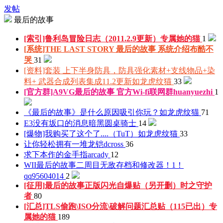
发帖
最后的故事
[索引]鲁利岛冒险日志（2011.2.9更新）
专属她的猫
1
[系统]THE LAST STORY 最后的故事 系统介绍
布酷不
哭
31
[资料]套装 上下半身防具，防具强化素材+支线物品+染
料+ 武器合成列表集成11.2更新
如龙虎纹猫
33
[官方群]A9VG最后的故事 官方Wi-fi联网群
huanyuezhi
1
《最后的故事》是什么原因吸引你玩？
如龙虎纹猫
71
E3没有坂口的消息
暗黑圆桌骑士
14
[爆物]我购买了这个了....（TuT）
如龙虎纹猫
33
让你轻松拥有一堆龙铠
dcross
36
求下本作的金手指
arcady
12
WII最后的故事二周目无敌存档和修改器！1！
qq95604014
2
[征用]最后的故事正版闪光自爆贴（另开删）
时之守护
者
80
[汇总]TLS偷跑\ISO分流\破解问题汇总贴（115已出）
专
属她的猫
189