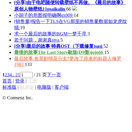
[分享]由于电吧随便转载壁纸不再做。《最后的故事》
原创人物壁纸11p
saikalin
66
小胡子的意图很明确啊
sx009
14
[销售量]报告一下TLS在VG那里的销售量数据
如龙虎纹
猫
19
求一个最后的故事的BGM
一梦千寻
3
若干问题，谢谢
真siva
5
[分享]最后的故事 特典OST（下载修复)
sasi
52
最後的故事The Last Story歐版(D9盤)
jojo66
15
最后故事 各章剧情及分支*更改了原来的标题
人修罗
1983
133
1
2
3
4
.. 21
/ 21 页
下一页
首页
|
登录
|
注册
标准版
|
触屏版
|
电脑版
|
客户端
© Comsenz Inc.