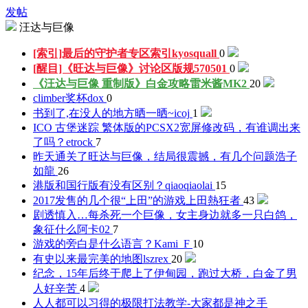
发帖
汪达与巨像
[索引]最后的守护者专区索引
kyosquall
0
[醒目]《旺达与巨像》讨论区版规
570501
0
《汪达与巨像 重制版》白金攻略
雷米酱MK2
20
climber奖杯
dox
0
书到了,在没人的地方晒一晒~
icoj
1
ICO 古堡迷踪 繁体版的PCSX2宽屏修改码，有谁调出来
了吗？
etrock
7
昨天通关了旺达与巨像，结局很震撼，有几个问题
浩子
如龍
26
港版和国行版有没有区别？
qiaoqiaolai
15
2017发售的几个很“上田”的游戏
上田熱狂者
43
剧透慎入…每杀死一个巨像，女主身边就多一只白鸽，
象征什么
阿卡02
7
游戏的旁白是什么语言？
Kami_F
10
有史以来最完美的地图
lszrex
20
纪念，15年后终于爬上了伊甸园，跑过大桥，白金了
男
人好辛苦
4
人人都可以习得的极限打法教学-大家都是神之手