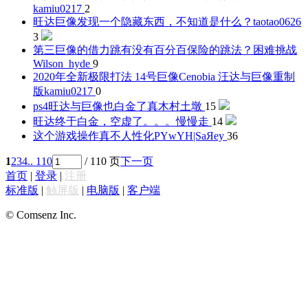
kamiu0217
2
旺达巨像发现一个隐藏东西，不知道是什么？
taotao0626
3
第三巨像的借力跳有没有百分百保险的跳法？困难挑战
Wilson_hyde
9
2020年全新极限打法 14号巨像Cenobia 汪达与巨像重制
版
kamiu0217
0
ps4旺达与巨像也白金了
真木村土墩
15
旺达终于白金，空虚了。。。
慢慢走
14
这个游戏操作真不人性化
PYwYH|SaЯey
36
1
2
3
4
.. 110
/ 110 页
下一页
首页
|
登录
|
注册
标准版
|
触屏版
|
电脑版
|
客户端
© Comsenz Inc.