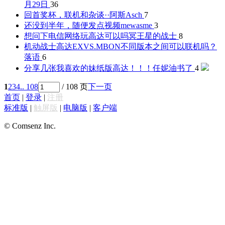
月29日
36
回首奖杯，联机和杂谈··
阿斯Asch
7
还没到半年，随便发点视频
mewasme
3
想问下电信网络玩高达可以吗
冥王星的战士
8
机动战士高达EXVS.MBON不同版本之间可以联机吗？
落语
6
分享几张我喜欢的妹纸版高达！！！
任妮油书了
4
1
2
3
4
.. 108
/ 108 页
下一页
首页
|
登录
|
注册
标准版
|
触屏版
|
电脑版
|
客户端
© Comsenz Inc.