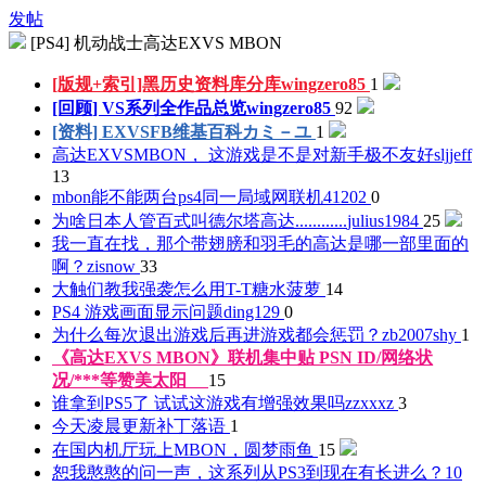
发帖
[PS4] 机动战士高达EXVS MBON
[版规+索引]黑历史资料库分库
wingzero85
1
[回顾] VS系列全作品总览
wingzero85
92
[资料] EXVSFB维基百科
カミ－ユ
1
高达EXVSMBON， 这游戏是不是对新手极不友好
sljjeff
13
mbon能不能两台ps4同一局域网联机
41202
0
为啥日本人管百式叫德尔塔高达............
julius1984
25
我一直在找，那个带翅膀和羽毛的高达是哪一部里面的
啊？
zisnow
33
大触们教我强袭怎么用T-T
糖水菠萝
14
PS4 游戏画面显示问题
ding129
0
为什么每次退出游戏后再进游戏都会惩罚？
zb2007shy
1
《高达EXVS MBON》联机集中贴 PSN ID/网络状
况/***等
赞美太阳
15
谁拿到PS5了 试试这游戏有增强效果吗
zzxxxz
3
今天凌晨更新补丁
落语
1
在国内机厅玩上MBON，圆梦
雨鱼
15
恕我憨憨的问一声，这系列从PS3到现在有长进么？
10