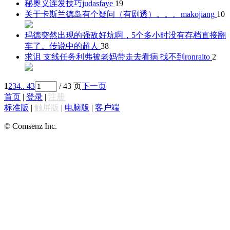
秘奥义连发技巧
judasfaye
19
关于卡斯兰德岛有个疑问（有剧透）。。。
makojiang
10
玛德突然出现的强敌好坑啊，5个多小时没有存档直接翻
车了。
传说中的超人
38
求诅 支线任务利弗被老妈带走去看病 找不到
ronraito
2
1
2
3
4
.. 43
/ 43 页
下一页
首页
|
登录
|
注册
标准版
|
触屏版
|
电脑版
|
客户端
© Comsenz Inc.