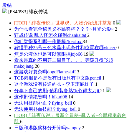
发帖
[PS4/PS3] 绯夜传说
[TOB]「緋夜传说」世界观、人物介绍
浅井茶茶
0
为什么看完全秘奥义不跳奖杯？？？
~月光の影~
2
狂战传说 乱入怪怎么碰到
chankaitat
2
你们觉得系列哪一作最棒?
lossfox
83
狩猎甲种25号三色水晶出现条件和位置在哪
vincer
0
無臭の液体也是可以無限採
jojo66
19
看来是真的不用开二周目了。。。等级升得飞起
makojiang
20
这游戏好复杂啊doge
Flamestaff
3
TOB港服是不是没有日版只有中文版
pencil
1
这个游戏没有传送的么···
李玉琪屁炸子
1
分享下自己的刷g值和装备熟练心得
太刀jj
21
这作剧情绝赞啊！
hikari06
14
无法用技能补血？
flying_bell
0
无法使用补血技能？
flying_bell
0
[TOB]「緋夜传说」最新全員秘+亂入者+合體秘奧義
劍
凱
6
日版和港版奖杯分开算吗
wangcy
2